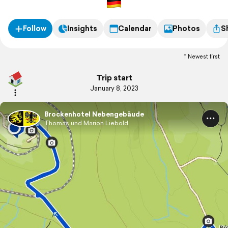
Follow
Insights
Calendar
Photos
S
Newest first
Trip start
January 8, 2023
Brockenhotel Nebengebäude
Thomas und Marion Liebold