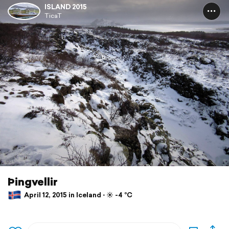
ISLAND 2015
TicaT
Þingvellir
April 12, 2015 in Iceland ⋅ ☀️ -4 °C