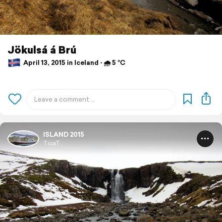
Jökulsá á Brú
April 13, 2015 in Iceland ⋅ 🌧 5 °C
ISLAND 2015
TicaT