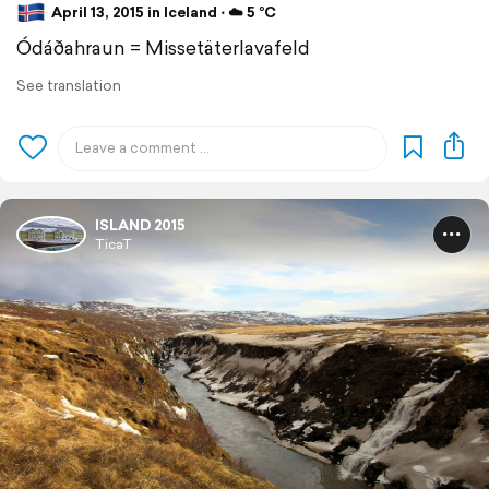
April 13, 2015 in Iceland ⋅ ☁️ 5 °C
Ódáðahraun = Missetäterlavafeld
See translation
ISLAND 2015
TicaT