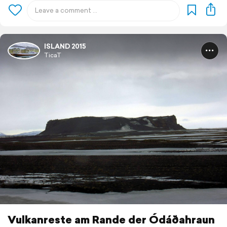
ISLAND 2015
TicaT
Vulkanreste am Rande der Ódáðahraun