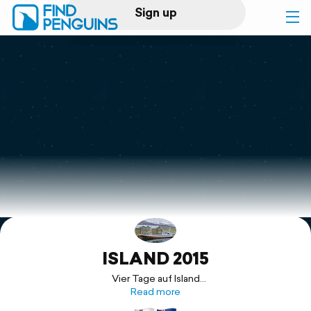
Sign up
Log in
Home
Print a book
Flyover video
Explore
ISLAND 2015
Support
Vier Tage auf Island
Die Reise beginnt:
Read more
Ich starte meine Reise am Samstag, den 11. April 2015 in