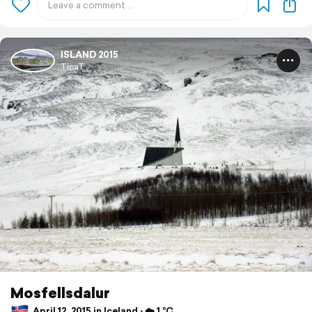
ISLAND 2015
TicaT
Mosfellsdalur
April 12, 2015 in Iceland ⋅ ☁️ 1 °C