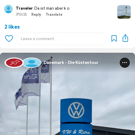
Traveler
Da ist man aber k o
7/10/25
Reply
Translate
2 likes
Dänemark - Die Küstentour