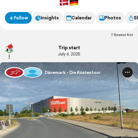
Follow
Insights
Calendar
Photos
S
Newest first
Trip start
July 6, 2025
Dänemark - Die Küstentour