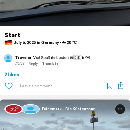
Start
July 6, 2025 in Germany ⋅ ☁️ 20 °C
Traveler
Viel Spaß ihr beiden 🚐🇩🇰🧳🗺️
7/6/25
Reply
Translate
2 likes
Dänemark - Die Küstentour