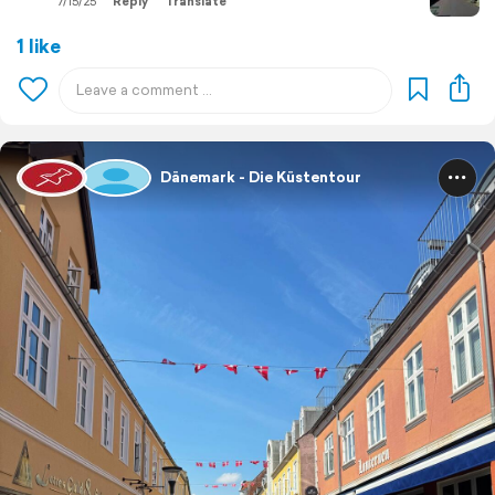
7/15/25
Reply
Translate
1 like
Dänemark - Die Küstentour