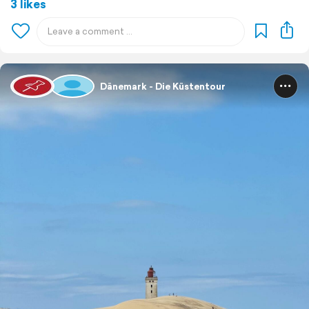
3 likes
Dänemark - Die Küstentour