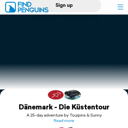
Sign up
Log in
Home
Print a book
Flyover video
Explore
Support
Dänemark - Die Küstentour
A 25-day adventure by Tourpins & Sunny
Read more