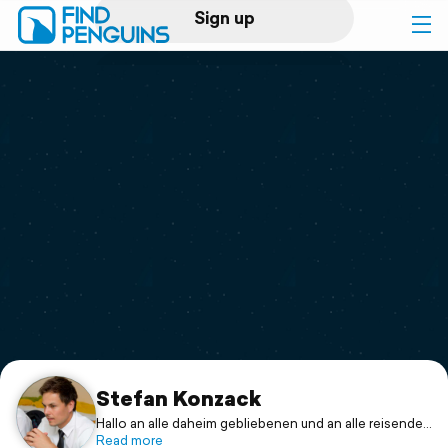
Sign up
Log in
Home
Print a book
Flyover video
Explore
Support
Stefan Konzack
Hallo an alle daheim gebliebenen und an alle reisenden
rund um den Globus!
Read more