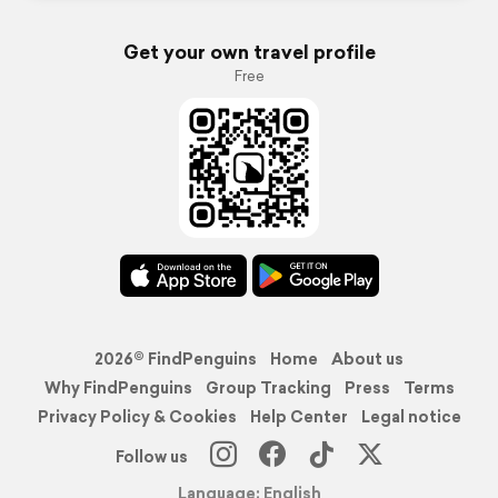
Get your own travel profile
Free
2026© FindPenguins
Home
About us
Why FindPenguins
Group Tracking
Press
Terms
Privacy Policy & Cookies
Help Center
Legal notice
Follow us
Language: English