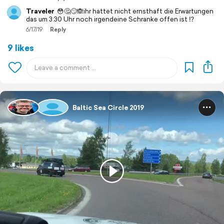
Traveler
😳🤔🙄🙈ihr hattet nicht ernsthaft die Erwartungen
das um 3:30 Uhr noch irgendeine Schranke offen ist ⁉️
6/17/19
Reply
9 likes
Baltic Sea Circle 2019