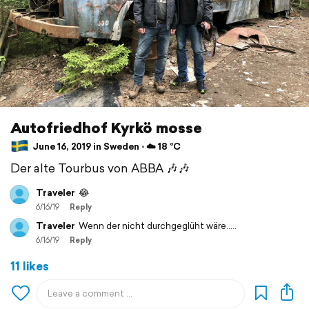
Autofriedhof Kyrkö mosse
June 16, 2019 in Sweden ⋅ ☁️ 18 °C
Der alte Tourbus von ABBA 🎶🎶
Traveler
😂
6/16/19
Reply
Traveler
Wenn der nicht durchgeglüht wäre.....
6/16/19
Reply
11 likes