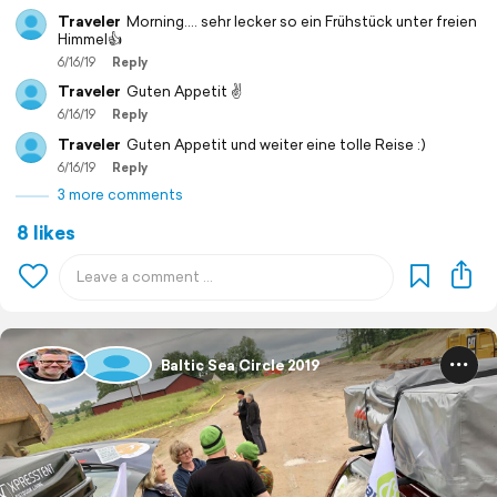
Traveler
Morning.... sehr lecker so ein Frühstück unter freien
Himmel👍
6/16/19
Reply
Traveler
Guten Appetit ✌️
6/16/19
Reply
Traveler
Guten Appetit und weiter eine tolle Reise :)
6/16/19
Reply
3 more comments
8 likes
Baltic Sea Circle 2019