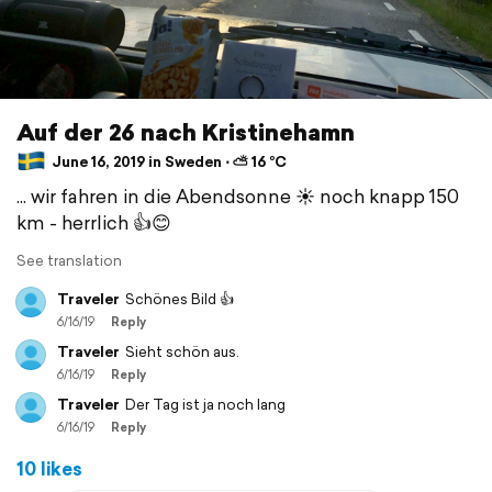
Auf der 26 nach Kristinehamn
June 16, 2019 in Sweden ⋅ ⛅ 16 °C
... wir fahren in die Abendsonne ☀️ noch knapp 150
km - herrlich 👍😊
See translation
Traveler
Schönes Bild 👍
6/16/19
Reply
Traveler
Sieht schön aus.
6/16/19
Reply
Traveler
Der Tag ist ja noch lang
6/16/19
Reply
10 likes