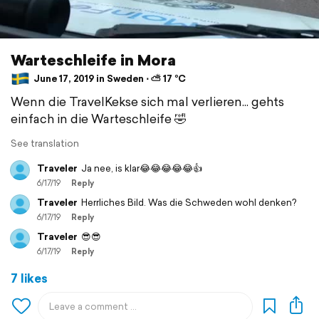
Warteschleife in Mora
June 17, 2019 in Sweden ⋅ ⛅ 17 °C
Wenn die TravelKekse sich mal verlieren... gehts
einfach in die Warteschleife 🤣
See translation
Traveler
Ja nee, is klar😂😂😂😂😂👍
6/17/19
Reply
Traveler
Herrliches Bild. Was die Schweden wohl denken?
6/17/19
Reply
Traveler
😎😎
6/17/19
Reply
7 likes