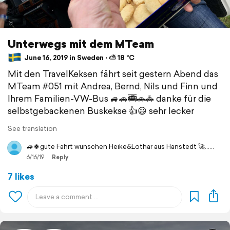
Unterwegs mit dem MTeam
June 16, 2019 in Sweden ⋅ ⛅ 18 °C
Mit den TravelKeksen fährt seit gestern Abend das
MTeam #051 mit Andrea, Bernd, Nils und Finn und
Ihrem Familien-VW-Bus 🚙🚗🚎🚗🚓 danke für die
selbstgebackenen Buskekse 👍😃 sehr lecker
See translation
🚙🍀gute Fahrt wünschen Heike&Lothar aus Hanstedt 🚀......
6/16/19
Reply
7 likes