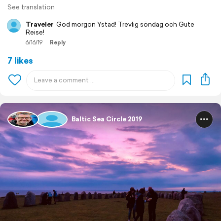
See translation
Traveler
God morgon Ystad! Trevlig söndag och Gute
Reise!
6/16/19
Reply
7 likes
Baltic Sea Circle 2019