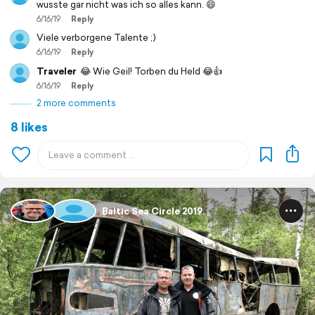
wusste gar nicht was ich so alles kann. 😄
6/16/19
Reply
Viele verborgene Talente ;)
6/16/19
Reply
Traveler
😂 Wie Geil! Torben du Held 😂👍
6/16/19
Reply
2 more comments
8 likes
Baltic Sea Circle 2019