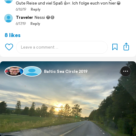
Gute Reise und viel Spaß 👍⭐️. Ich folge euch von hier 😀
6/16/19
Reply
Traveler
Nessi 😂😅
6/17/19
Reply
8 likes
Baltic Sea Circle 2019