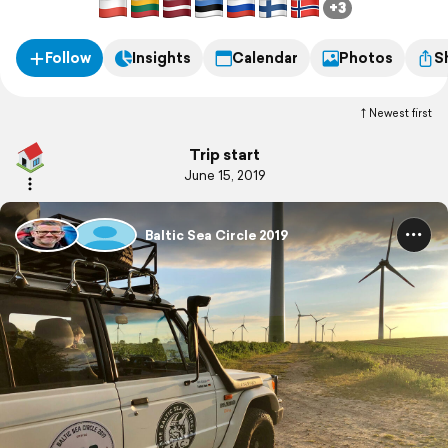
+3
Follow
Insights
Calendar
Photos
S
Newest first
Trip start
June 15, 2019
Baltic Sea Circle 2019