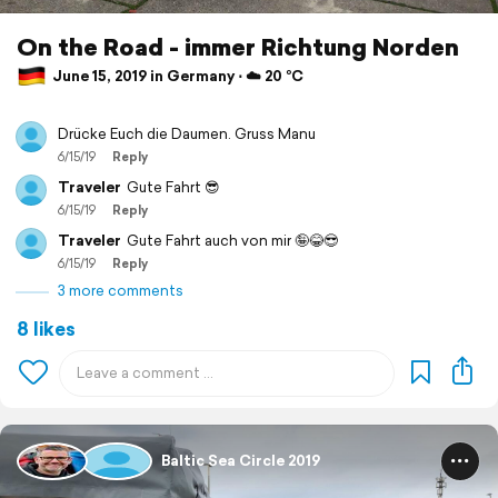
On the Road - immer Richtung Norden
June 15, 2019 in Germany ⋅ ☁️ 20 °C
Drücke Euch die Daumen. Gruss Manu
6/15/19
Reply
Traveler
Gute Fahrt 😎
6/15/19
Reply
Traveler
Gute Fahrt auch von mir 🤪😂😎
6/15/19
Reply
3 more comments
8 likes
Baltic Sea Circle 2019