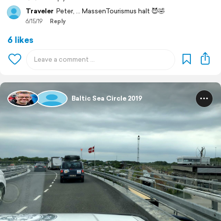
Traveler
Peter, ... MassenTourismus halt 😈🤣
6/15/19
Reply
6 likes
Baltic Sea Circle 2019