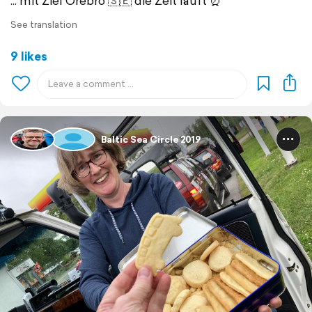
... mit Ziel Örebro 🇸🇪 die Zeit läuft ⏰
See translation
9 likes
Baltic Sea Circle 2019