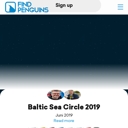
Sign up
Log in
Home
Print a book
Flyover video
Explore
Support
Baltic Sea Circle 2019
Juni 2019
Read more