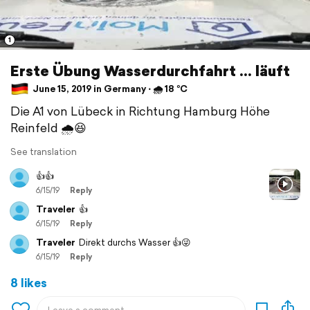
1
Erste Übung Wasserdurchfahrt ... läuft
June 15, 2019 in Germany ⋅ 🌧 18 °C
Die A1 von Lübeck in Richtung Hamburg Höhe
Reinfeld 🌧😆
See translation
👍👍
6/15/19
Reply
Traveler
👍
6/15/19
Reply
Traveler
Direkt durchs Wasser 👍😜
6/15/19
Reply
8 likes