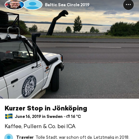
Baltic Sea Circle 2019
Kurzer Stop in Jönköping
June 16, 2019 in Sweden ⋅ ⛅ 16 °C
Kaffee, Pullern & Co. bei ICA
Traveler
Tolle Stadt, war schon oft da. Letztmalig in 2018.