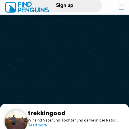
Sign up
Log in
Home
Print a book
Flyover video
Explore
Support
trekkingood
Wir sind Vater und Tochter und gerne in der Natur
unterwegs!🌳🌻
Read more