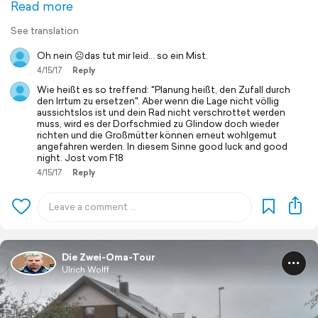
Read more
See translation
Oh nein ☹das tut mir leid... so ein Mist.
4/15/17
Reply
Wie heißt es so treffend: "Planung heißt, den Zufall durch
den Irrtum zu ersetzen". Aber wenn die Lage nicht völlig
aussichtslos ist und dein Rad nicht verschrottet werden
muss, wird es der Dorfschmied zu Glindow doch wieder
richten und die Großmütter können erneut wohlgemut
angefahren werden. In diesem Sinne good luck and good
night. Jost vom F18
4/15/17
Reply
Die Zwei-Oma-Tour
Ulrich Wolff