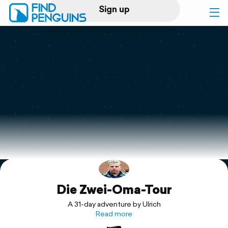
Sign up
Log in
Home
Print a book
Flyover video
Explore
Die Zwei-Oma-Tour
Support
A 31-day adventure by Ulrich
Read more