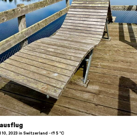
ausflug
 10, 2023 in Switzerland ⋅ ⛅ 5 °C