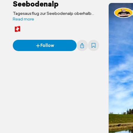
Seebodenalp
Tagesausflug zur Seebodenalp oberhalb
Küsnacht
Read more
Follow