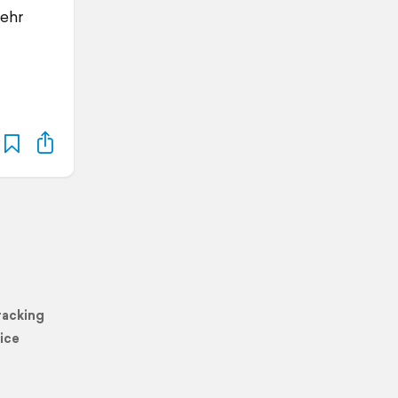
Sehr
racking
ice