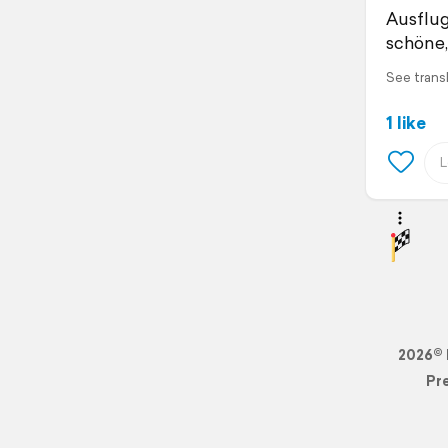
Ausflug
schöne,
See trans
1 like
2026© 
Pr