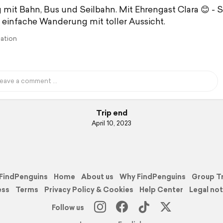
 mit Bahn, Bus und Seilbahn. Mit Ehrengast Clara 😊 - 
 einfache Wanderung mit toller Aussicht.
lation
Trip end
April 10, 2023
FindPenguins
Home
About us
Why FindPenguins
Group T
ess
Terms
Privacy Policy & Cookies
Help Center
Legal not
Follow us