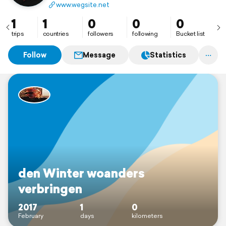
www.wegsite.net
1
1
0
0
0
trips
countries
followers
following
Bucket list
Follow
Message
Statistics
den Winter woanders
verbringen
2017
1
0
February
days
kilometers