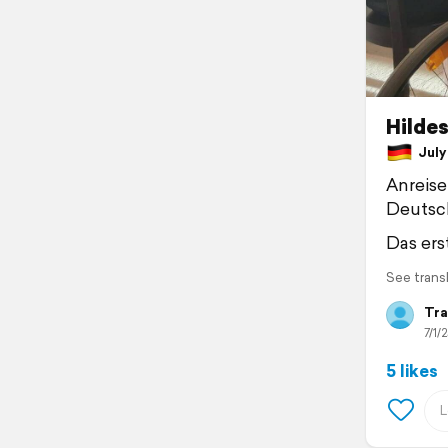
Hilde
July 
Anreis
Deutsch
Das ers
See trans
Tra
7/1/2
5 likes