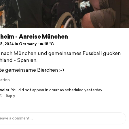
sheim - Anreise München
5, 2024 in Germany ⋅ ☁️ 18 °C
e nach München und gemeinsames Fussball gucken
land - Spanien.
te gemeinsame Bierchen :-)
lation
veler
You did not appear in court as scheduled yesterday
5
Reply