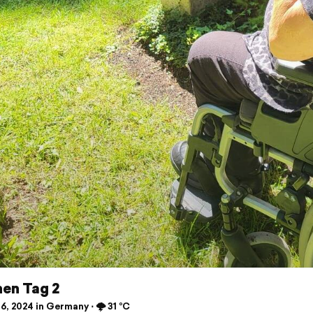
en Tag 2
6, 2024 in Germany ⋅ 🌩️ 31 °C