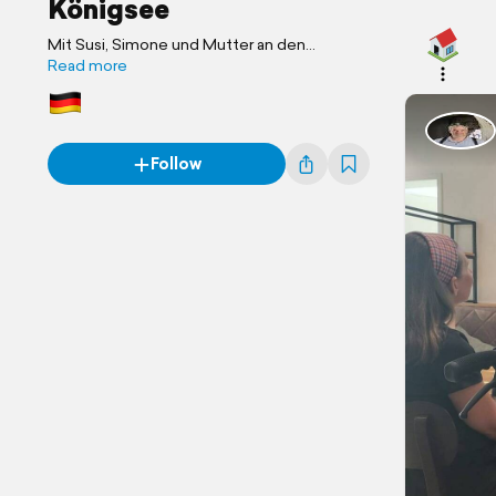
Königsee
Mit Susi, Simone und Mutter an den
Königsee.
Read more
Follow