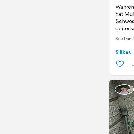
Währen
hat Mut
Schwest
genoss
See trans
5 likes