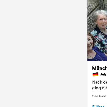
Münch
July 
Nach de
ging di
See trans
5 likes