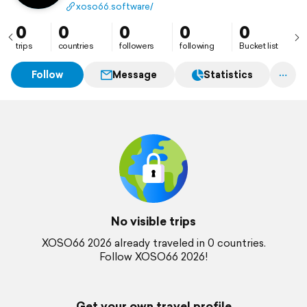
minh bạch,
xoso66.software/
0
0
0
0
0
trips
countries
followers
following
Bucket list
Follow
Message
Statistics
No visible trips
XOSO66 2026 already traveled in 0 countries.
Follow XOSO66 2026!
Get your own travel profile