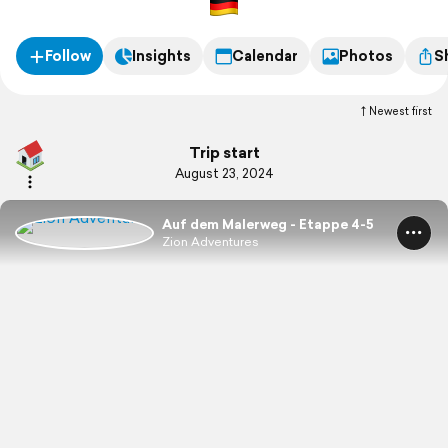
Follow
Insights
Calendar
Photos
S
Newest first
Trip start
August 23, 2024
Auf dem Malerweg - Etappe 4-5
Zion Adventures