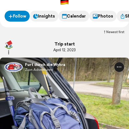
Lech.
Follow
Insights
Calendar
Photos
S
Newest first
Trip start
April 12, 2023
Furt durch die Wyhra
Zion Adventures