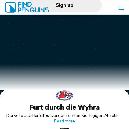
Sign up
Log in
Home
Print a book
Flyover video
Explore
Furt durch die Wyhra
Support
Der vorletzte Härtetest vor dem ersten, viertägigen Abschnitt
der Harztour. Ziel ist das Ausdauertraining, aber auch das
Read more
Einspielen der erweiterten Technik gegenüber der Tour am