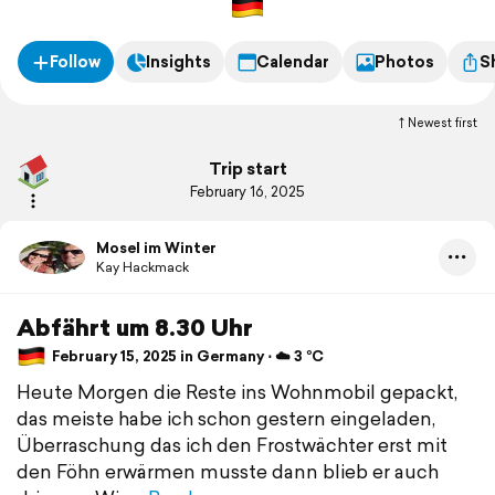
Follow
Insights
Calendar
Photos
S
Newest first
Trip start
February 16, 2025
Mosel im Winter
Kay Hackmack
Abfährt um 8.30 Uhr
February 15, 2025 in Germany ⋅ ☁️ 3 °C
Heute Morgen die Reste ins Wohnmobil gepackt,
das meiste habe ich schon gestern eingeladen,
Überraschung das ich den Frostwächter erst mit
den Föhn erwärmen musste dann blieb er auch