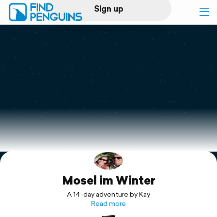
Sign up
Log in
Home
Print a book
Flyover video
Explore
Mosel im Winter
Support
A 14-day adventure by Kay
Read more