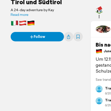
Tirol und Südtirol
A 24-day adventure by Kay
Read more
Follow
Bis n
June 
Um 12.1
gestand
Schulze
See trans
Tra
6/20
Tra
6/21