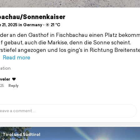
bachau/Sonnenkaiser
21, 2025 in Germany ⋅ ☀️ 21 °C
der an den Gasthof in Fischbachau einen Platz bekom
uf gebaut, auch die Markise, denn die Sonne scheint.
tiefel angezogen und los ging's in Richtung Breitenst
Read more
lation
veler
❤️
/25
Reply
Tirol und Südtirol
Kay Hackmack