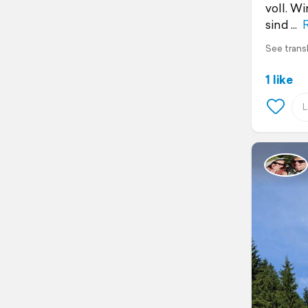
voll. W
sind
See trans
1 like