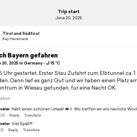
Trip start
June 20, 2025
Tirol und Südtirol
Kay Hackmack
ach Bayern gefahren
20, 2025 in Germany ⋅ 🌙 15 °C
5 Uhr gestartet. Erster Stau Zufahrt zum Elbtunnel ca. 
en. Dann lief es ganz Gut und wir haben einen Platz a
ntrum in Wiesau gefunden, für eine Nacht OK.
lation
veler
Habt einen schönen Urlaub! 🚐🔆 Wo treffen wir uns nächste Woc
/25
Reply
Translate
veler
Viel Spaß!!!
/25
Reply
Translate