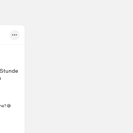
1 Stunde
m
he? 😅