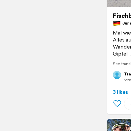
Fisch
June 
Mal wie
Alles a
Wanders
Gipfel
See trans
Tra
6/21
3 likes