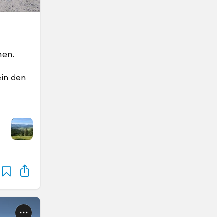
men.
ein den