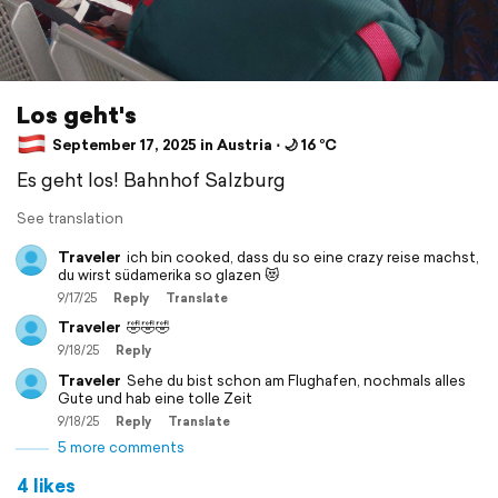
Los geht's
September 17, 2025 in Austria ⋅ 🌙 16 °C
Es geht los! Bahnhof Salzburg
See translation
Traveler
ich bin cooked, dass du so eine crazy reise machst,
du wirst südamerika so glazen 😻
9/17/25
Reply
Translate
Traveler
🤣🤣🤣
9/18/25
Reply
Traveler
Sehe du bist schon am Flughafen, nochmals alles
Gute und hab eine tolle Zeit
9/18/25
Reply
Translate
5 more comments
4 likes