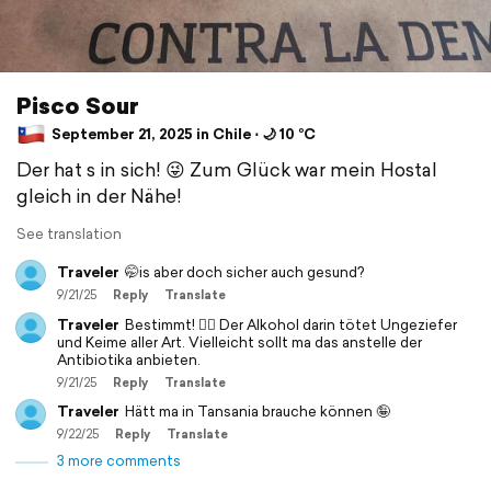
Pisco Sour
September 21, 2025 in Chile ⋅ 🌙 10 °C
Der hat s in sich! 😜 Zum Glück war mein Hostal
gleich in der Nähe!
See translation
Traveler
🤭is aber doch sicher auch gesund?
9/21/25
Reply
Translate
Traveler
Bestimmt! 😵‍💫 Der Alkohol darin tötet Ungeziefer
und Keime aller Art. Vielleicht sollt ma das anstelle der
Antibiotika anbieten.
9/21/25
Reply
Translate
Traveler
Hätt ma in Tansania brauche können 🤪
9/22/25
Reply
Translate
3 more comments