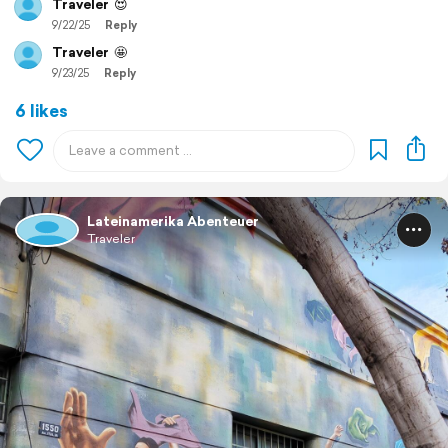
Traveler
😍
9/22/25
Reply
Traveler
🤩
9/23/25
Reply
6 likes
Lateinamerika Abenteuer
Traveler