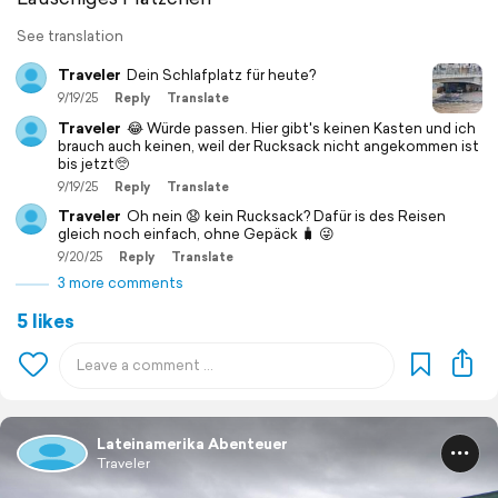
See translation
Traveler
Dein Schlafplatz für heute?
9/19/25
Reply
Translate
Traveler
😂 Würde passen. Hier gibt's keinen Kasten und ich
brauch auch keinen, weil der Rucksack nicht angekommen ist
bis jetzt🥺
9/19/25
Reply
Translate
Traveler
Oh nein 😧 kein Rucksack? Dafür is des Reisen
gleich noch einfach, ohne Gepäck 🧳 😜
9/20/25
Reply
Translate
3 more comments
5 likes
Lateinamerika Abenteuer
Traveler