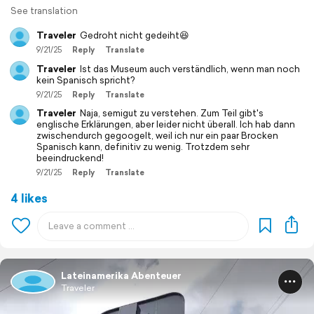
See translation
Traveler
Gedroht nicht gedeiht😆
9/21/25
Reply
Translate
Traveler
Ist das Museum auch verständlich, wenn man noch
kein Spanisch spricht?
9/21/25
Reply
Translate
Traveler
Naja, semigut zu verstehen. Zum Teil gibt's
englische Erklärungen, aber leider nicht überall. Ich hab dann
zwischendurch gegoogelt, weil ich nur ein paar Brocken
Spanisch kann, definitiv zu wenig. Trotzdem sehr
beeindruckend!
9/21/25
Reply
Translate
4 likes
Lateinamerika Abenteuer
Traveler