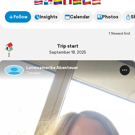
Follow
Insights
Calendar
Photos
S
Newest first
Trip start
September 18, 2025
Lateinamerika Abenteuer
Traveler