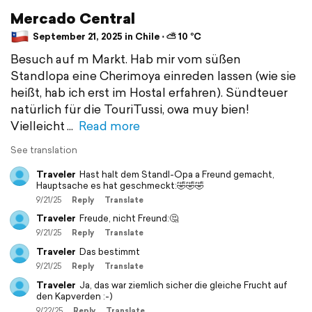
Mercado Central
September 21, 2025 in Chile ⋅ ⛅ 10 °C
Besuch auf m Markt. Hab mir vom süßen
Standlopa eine Cherimoya einreden lassen (wie sie
heißt, hab ich erst im Hostal erfahren). Sündteuer
natürlich für die TouriTussi, owa muy bien!
Vielleicht
Read more
See translation
Traveler
Hast halt dem Standl-Opa a Freund gemacht,
Hauptsache es hat geschmeckt:🤣🤣🤣
9/21/25
Reply
Translate
Traveler
Freude, nicht Freund:🤔
9/21/25
Reply
Translate
Traveler
Das bestimmt
9/21/25
Reply
Translate
Traveler
Ja, das war ziemlich sicher die gleiche Frucht auf
den Kapverden :-)
9/22/25
Reply
Translate