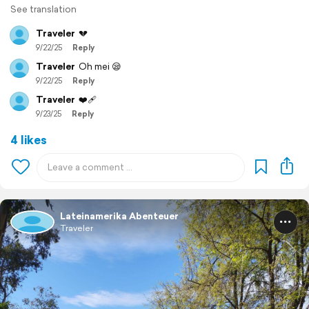
See translation
Traveler
💔
9/22/25
Reply
Traveler
Oh mei 😪
9/22/25
Reply
Traveler
❤️‍🩹
9/23/25
Reply
4 likes
Lateinamerika Abenteuer
Traveler