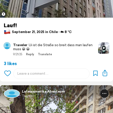
1
Lauf!
September 21, 2025 in Chile ⋅ ☁️ 8 °C
Traveler
Ui ist die Straße so breit dass man laufen
muss 😀 😀
9/21/25
Reply
Translate
3 likes
Lateinamerika Abenteuer
Traveler