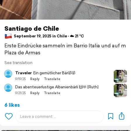
Santiago de Chile
September 19, 2025 in Chile ⋅ ☁️ 21 °C
Erste Eindrücke sammeln im Barrio Italia und auf m
Plaza de Armas
See translation
Traveler
Ein gemütlicher Bär🤣🤣
9/19/25
Reply
Translate
Das abenteuerlustige Albanienbärli 🙌🫶 [Ruth]
9/21/25
Reply
Translate
6 likes