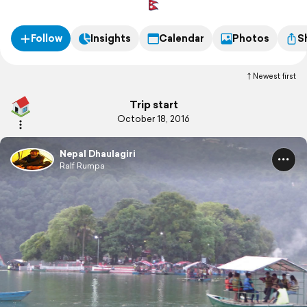
Follow
Insights
Calendar
Photos
S
Newest first
Trip start
October 18, 2016
Nepal Dhaulagiri
Ralf Rumpa