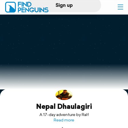
Sign up
Log in
Home
Print a book
Flyover video
Explore
Nepal Dhaulagiri
Support
A 17-day adventure by Ralf
Read more