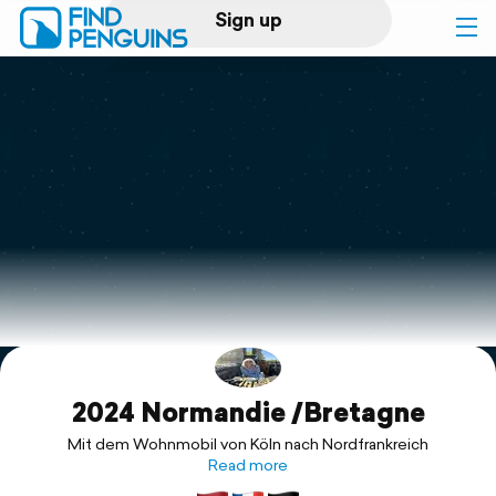
Sign up
Log in
Home
Print a book
Flyover video
Explore
2024 Normandie /Bretagne
Support
Mit dem Wohnmobil von Köln nach Nordfrankreich
Read more