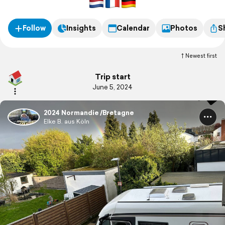
Follow
Insights
Calendar
Photos
S
Newest first
Trip start
June 5, 2024
2024 Normandie /Bretagne
Elke B. aus Köln