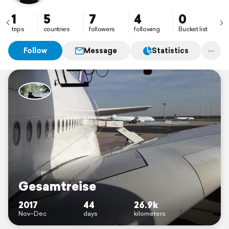
kriegen->"Karriere"••• mache ich mich auf, zum
Abenteuer meines Lebens 😊
1
5
7
4
0
trips
countries
followers
following
Bucket list
Follow
Message
Statistics
Gesamtreise
2017
44
26.9k
Nov–Dec
days
kilometers