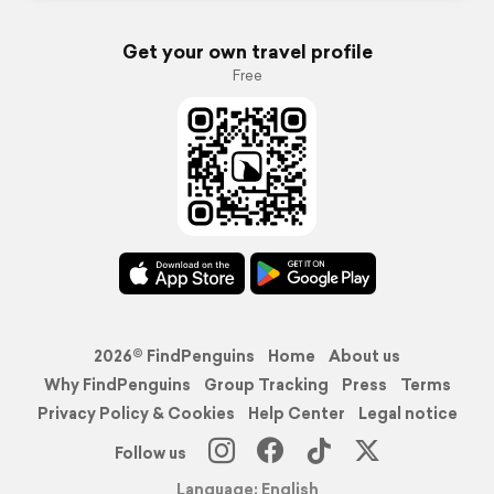
Get your own travel profile
Free
2026© FindPenguins
Home
About us
Why FindPenguins
Group Tracking
Press
Terms
Privacy Policy & Cookies
Help Center
Legal notice
Follow us
Language: English