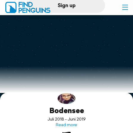
Sign up
Log in
Home
Print a book
Flyover video
Explore
Bodensee
Support
Juli 2018 - Juni 2019
Read more