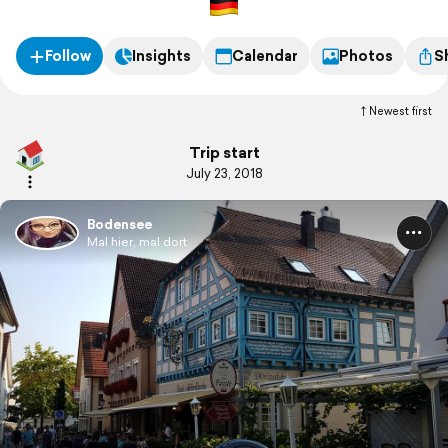
Follow
Insights
Calendar
Photos
S
Newest first
Trip start
July 23, 2018
Bodensee
Mal hier, mal dort