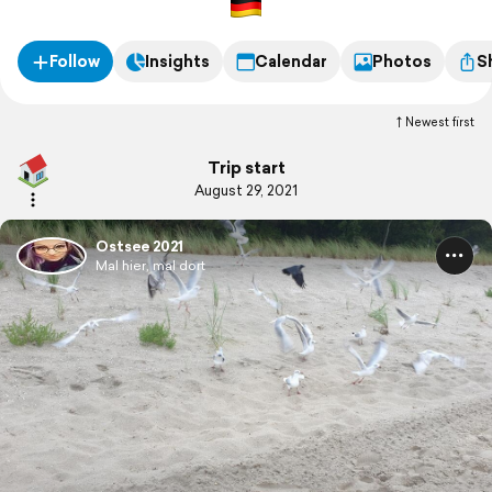
Follow
Insights
Calendar
Photos
S
Newest first
Trip start
August 29, 2021
Ostsee 2021
Mal hier, mal dort