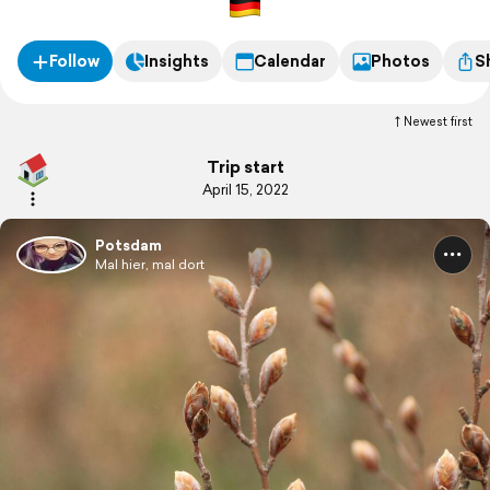
Follow
Insights
Calendar
Photos
S
Newest first
Trip start
April 15, 2022
Potsdam
Mal hier, mal dort