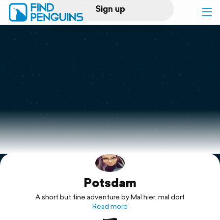
Sign up
Log in
Home
Print a book
Flyover video
Explore
Potsdam
Support
A short but fine adventure by Mal hier, mal dort
Read more