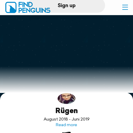
Sign up
Log in
Home
Print a book
Flyover video
Explore
Rügen
Support
August 2018 - Juni 2019
Read more