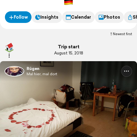
Follow
Insights
Calendar
Photos
S
Newest first
Trip start
August 15, 2018
Rügen
Mal hier, mal dort