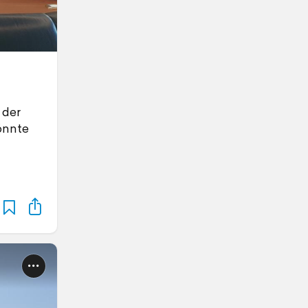
 der
könnte