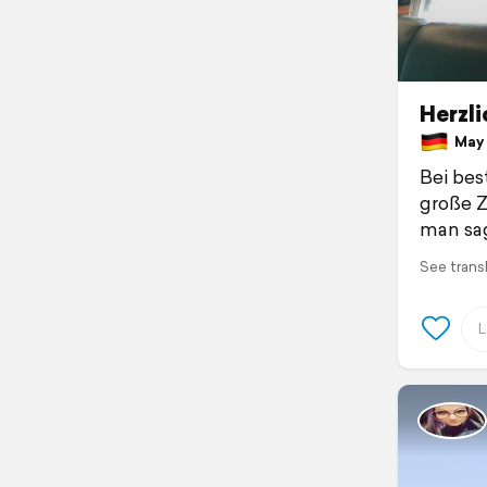
Herzl
May 1
Bei bes
große Z
man sa
See trans