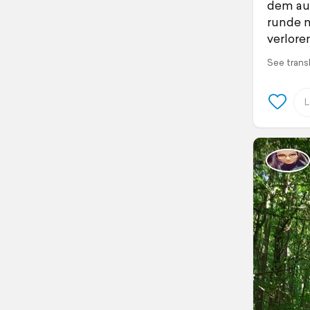
dem au
runde m
verloren
See trans