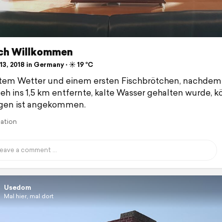
ich Willkommen
3, 2018 in Germany ⋅ ☀️ 19 °C
tem Wetter und einem ersten Fischbrötchen, nachdem
eh ins 1,5 km entfernte, kalte Wasser gehalten wurde, 
gen ist angekommen.
lation
Usedom
Mal hier, mal dort