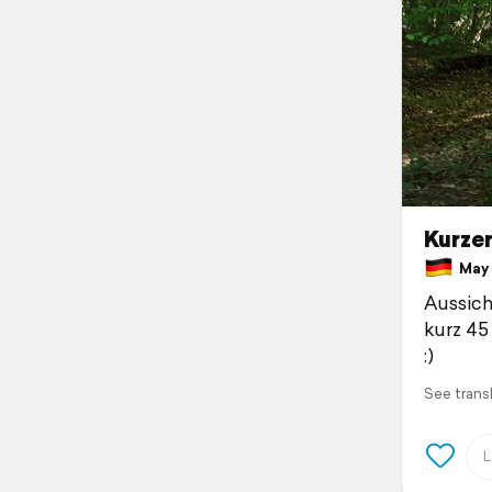
Kurze
May 
Aussich
kurz 45
:)
See trans