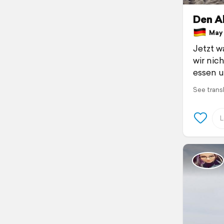
Den A
May 
Jetzt w
wir nic
essen u
See trans