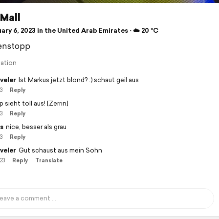
Mall
ry 6, 2023 in the United Arab Emirates ⋅ ☁️ 20 °C
enstopp
lation
veler
Ist Markus jetzt blond? :) schaut geil aus
3
Reply
 sieht toll aus! [Zerrin]
3
Reply
s
nice, besser als grau
3
Reply
veler
Gut schaust aus mein Sohn
23
Reply
Translate