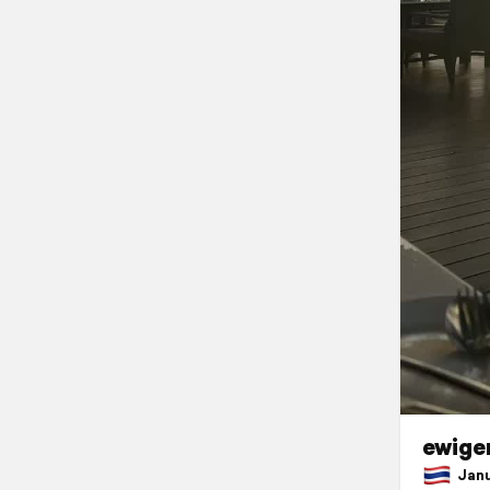
ewige
Janua