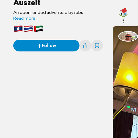
Auszeit
An open-ended adventure by robs
Read more
Follow