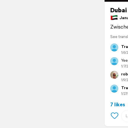
Dubai 
Janua
Zwisch
See trans
Tra
1/6/2
Yeep
1/7/2
rob
1/9/2
Tra
1/27/
7 likes