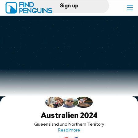
Sign up
Log in
Home
Print a book
Flyover video
Explore
Support
Australien 2024
Queensland und Northern Territory
Read more