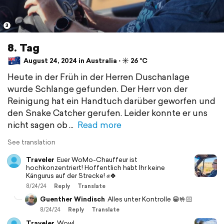
3
8. Tag
August 24, 2024 in Australia ⋅ ☀️ 26 °C
Heute in der Früh in der Herren Duschanlage
wurde Schlange gefunden. Der Herr von der
Reinigung hat ein Handtuch darüber geworfen und
den Snake Catcher gerufen. Leider konnte er uns
nicht sagen ob
Read more
See translation
Traveler
Euer WoMo-Chauffeur ist
hochkonzentriert! Hoffentlich habt Ihr keine
Kängurus auf der Strecke! ✊🍀
8/24/24
Reply
Translate
Guenther Windisch
Alles unter Kontrolle 😁🤟🏻
8/24/24
Reply
Translate
Traveler
Wow!