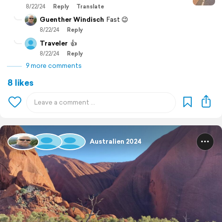
8/22/24
Reply
Translate
Guenther Windisch
Fast 😉
8/22/24
Reply
Traveler
👍
8/22/24
Reply
9 more comments
8 likes
Australien 2024