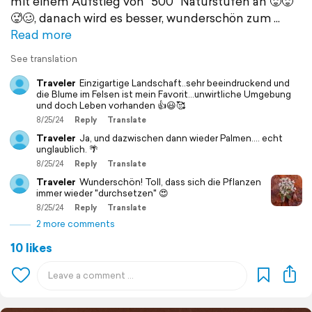
mit einem Aufstieg von "500" Naturstufen an 🥵🥵
🥵🥴, danach wird es besser, wunderschön zum
Read more
See translation
Traveler
Einzigartige Landschaft..sehr beeindruckend und
die Blume im Felsen ist mein Favorit...unwirtliche Umgebung
und doch Leben vorhanden 👍😃🥰
8/25/24
Reply
Translate
Traveler
Ja, und dazwischen dann wieder Palmen.... echt
unglaublich. 🌴
8/25/24
Reply
Translate
Traveler
Wunderschön! Toll, dass sich die Pflanzen
immer wieder "durchsetzen" 😍
8/25/24
Reply
Translate
2 more comments
10 likes