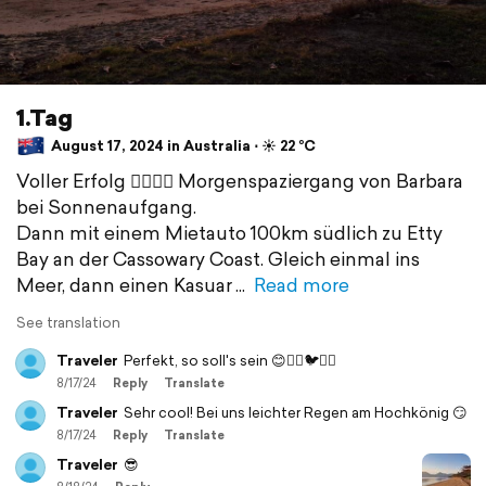
1.Tag
August 17, 2024 in Australia ⋅ ☀️ 22 °C
Voller Erfolg 👍🏻👍🏻 Morgenspaziergang von Barbara
bei Sonnenaufgang.
Dann mit einem Mietauto 100km südlich zu Etty
Bay an der Cassowary Coast. Gleich einmal ins
Meer, dann einen Kasuar
Read more
See translation
Traveler
Perfekt, so soll's sein 😊🏊‍♀️🐦🌊⛱️
8/17/24
Reply
Translate
Traveler
Sehr cool! Bei uns leichter Regen am Hochkönig 😏
8/17/24
Reply
Translate
Traveler
😎