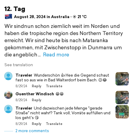
12. Tag
August 28, 2024 in Australia ⋅ ☀️ 21 °C
Wir sindnun schon ziemlich weit im Norden und
haben die tropische region des Northern Territory
erreicht. Wir sind heute bis nach Mataranka
gekommen, mit Zwischenstopp in Dunmarra um
die angeblich
Read more
See translation
Traveler
Wunderschön 👍 Hee die Gegend schaut
fast so aus wie in Bad Walterdorf beim Bach. 😉😂
8/29/24
Reply
Translate
Guenther Windisch
😁😁
8/29/24
Reply
Traveler
Und dazwischen jede Menge "gerade
Straße" nicht wahr!? Tank voll, Vorräte auffüllen und
los geht's 😘
8/29/24
Reply
Translate
2 more comments