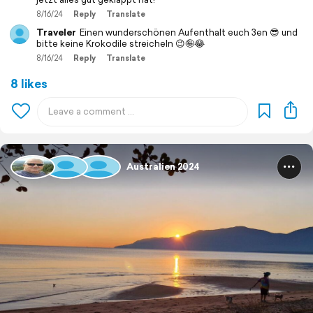
8/16/24
Reply
Translate
Traveler
Einen wunderschönen Aufenthalt euch 3en 😎 und
bitte keine Krokodile streicheln 😉🤪😂
8/16/24
Reply
Translate
8 likes
Australien 2024