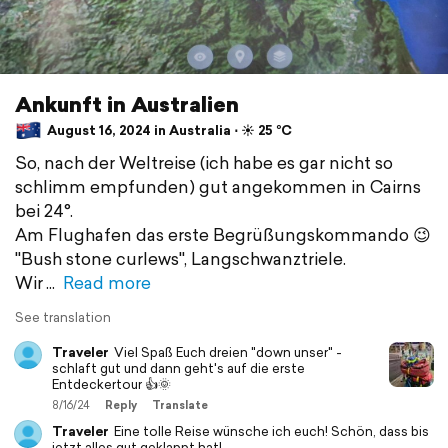
Ankunft in Australien
August 16, 2024 in Australia ⋅ ☀️ 25 °C
So, nach der Weltreise (ich habe es gar nicht so
schlimm empfunden) gut angekommen in Cairns
bei 24°.
Am Flughafen das erste Begrüßungskommando 😉
"Bush stone curlews", Langschwanztriele.
Wir
Read more
See translation
Traveler
Viel Spaß Euch dreien "down unser" -
schlaft gut und dann geht's auf die erste
Entdeckertour 👍🌞
8/16/24
Reply
Translate
Traveler
Eine tolle Reise wünsche ich euch! Schön, dass bis
jetzt alles gut geklappt hat!