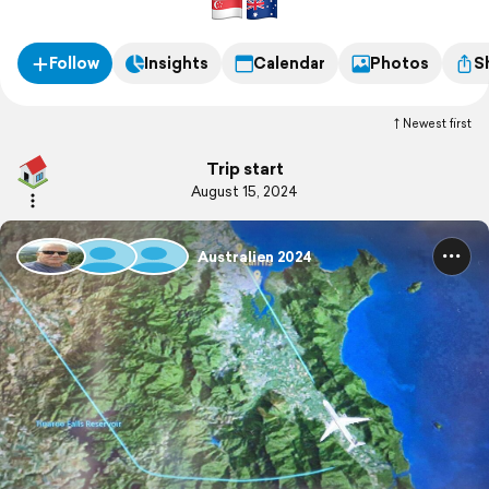
Follow
Insights
Calendar
Photos
S
Newest first
Trip start
August 15, 2024
Australien 2024