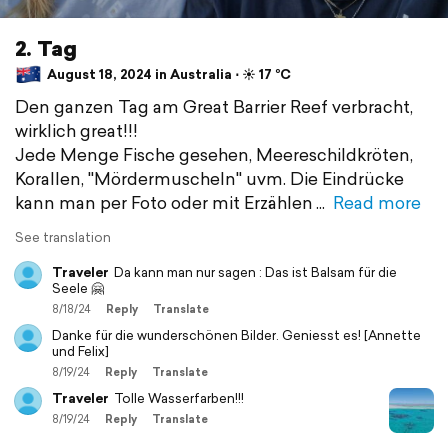
2. Tag
August 18, 2024 in Australia ⋅ ☀️ 17 °C
Den ganzen Tag am Great Barrier Reef verbracht,
wirklich great!!!
Jede Menge Fische gesehen, Meereschildkröten,
Korallen, "Mördermuscheln" uvm. Die Eindrücke
kann man per Foto oder mit Erzählen
Read more
See translation
Traveler
Da kann man nur sagen : Das ist Balsam für die
Seele 🤗
8/18/24
Reply
Translate
Danke für die wunderschönen Bilder. Geniesst es! [Annette
und Felix]
8/19/24
Reply
Translate
Traveler
Tolle Wasserfarben!!!
8/19/24
Reply
Translate