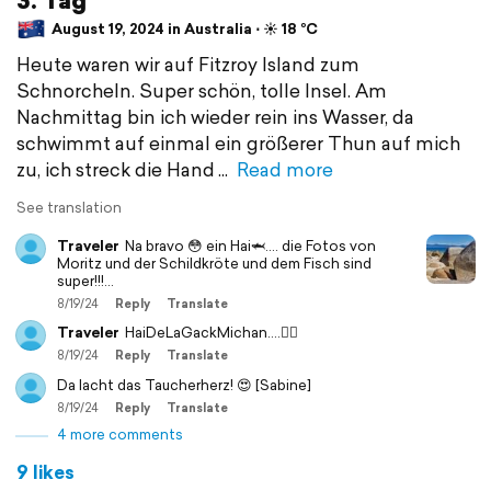
August 19, 2024 in Australia ⋅ ☀️ 18 °C
Heute waren wir auf Fitzroy Island zum
Schnorcheln. Super schön, tolle Insel. Am
Nachmittag bin ich wieder rein ins Wasser, da
schwimmt auf einmal ein größerer Thun auf mich
zu, ich streck die Hand
Read more
See translation
Traveler
Na bravo 😳 ein Hai🦈.... die Fotos von
Moritz und der Schildkröte und dem Fisch sind
super!!!...
8/19/24
Reply
Translate
Traveler
HaiDeLaGackMichan....😵‍💫
8/19/24
Reply
Translate
Da lacht das Taucherherz! 😍 [Sabine]
8/19/24
Reply
Translate
4 more comments
9 likes