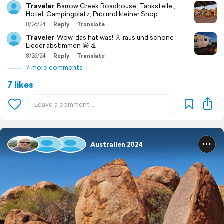
Traveler
Barrow Creek Roadhouse, Tankstelle ,
Hotel, Campingplatz, Pub und kleiner Shop.
8/26/24
Reply
Translate
Traveler
Wow, das hat was! 🎸 raus und schöne
Lieder abstimmen 😁 ♨️
8/26/24
Reply
Translate
7 more comments
7 likes
Australien 2024