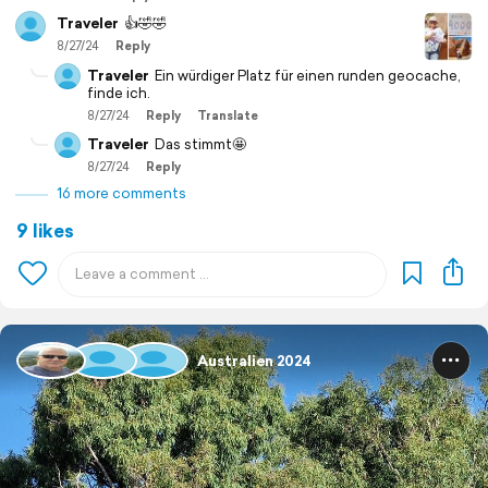
Traveler
👍🤣🤣
8/27/24
Reply
Traveler
Ein würdiger Platz für einen runden geocache,
finde ich.
8/27/24
Reply
Translate
Traveler
Das stimmt🤩
8/27/24
Reply
16 more comments
9 likes
Australien 2024