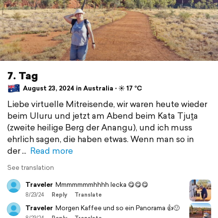
7. Tag
August 23, 2024 in Australia ⋅ ☀️ 17 °C
Liebe virtuelle Mitreisende, wir waren heute wieder
beim Uluru und jetzt am Abend beim Kata Tjuṯa
(zweite heilige Berg der Anangu), und ich muss
ehrlich sagen, die haben etwas. Wenn man so in
der
Read more
See translation
Traveler
Mmmmmmmhhhh lecka 😋😋😋
8/23/24
Reply
Translate
Traveler
Morgen Kaffee und so ein Panorama 👍🙂
8/23/24
Reply
Translate