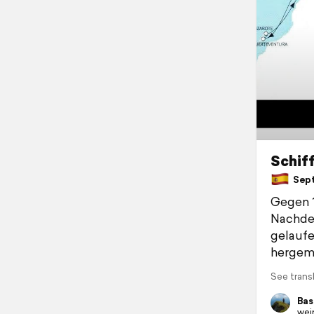
Schiff
Sept
Gegen 1
Nachdem
gelaufe
hergema
See trans
Bas
wei