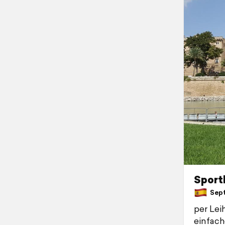
Sport
Sept
per Lei
einfach