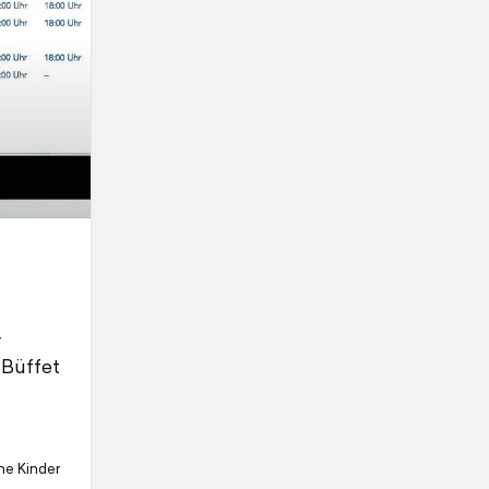
r
 Büffet
he Kinder