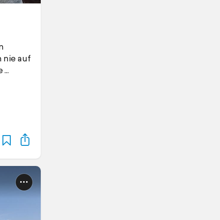
n
 nie auf
e