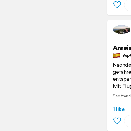
Anrei
Sept
Nachdem
gefahre
entspan
Mit Flu
See trans
1 like