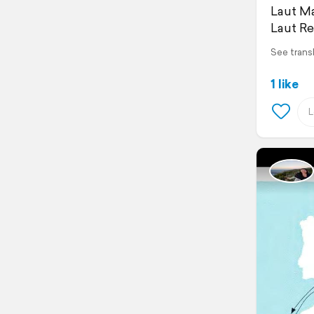
Laut Ma
Laut Re
See trans
1 like