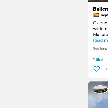
Baller
Septe
Ok, zug
wildem 
Mallorc
Read m
See trans
1 like