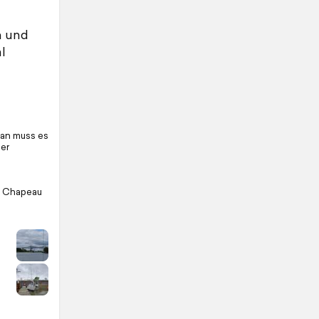
n und
l
Man muss es
er
. Chapeau