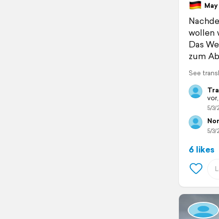
May 2
Nachdem
wollen 
Das Wet
zum Abe
See trans
Tra
vor,
5/3/
Nor
5/3/
6 likes