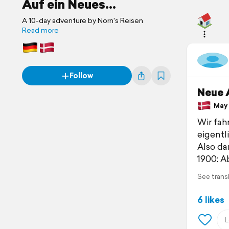
Auf ein Neues...
A 10-day adventure by Norn's Reisen
Read more
Follow
Neue A
May 1
Wir fah
eigentl
Also da
1900: Ab
See trans
6 likes