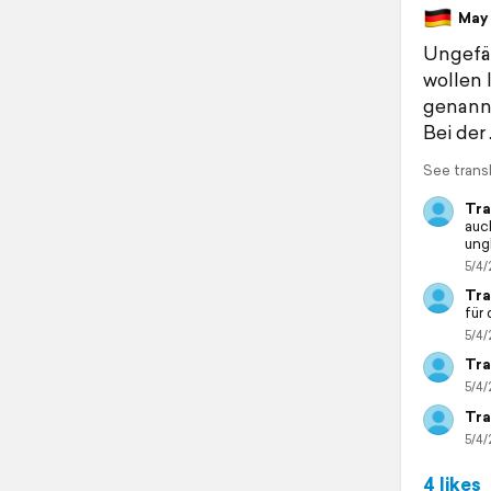
May 3
Ungefäh
wollen 
genannt
Bei der
See trans
Tra
auc
ung
5/4/
Tra
für
5/4/
Tra
5/4/
Tra
5/4/
4 likes