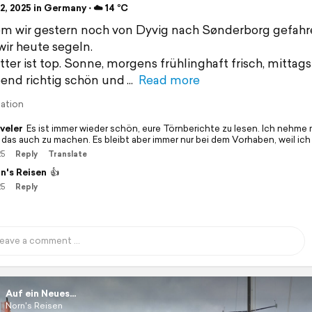
, 2025 in Germany ⋅ ☁️ 14 °C
 wir gestern noch von Dyvig nach Sønderborg gefahre
wir heute segeln.
ter ist top. Sonne, morgens frühlinghaft frisch, mittags
nd richtig schön und
Read more
lation
veler
Es ist immer wieder schön, eure Törnberichte zu lesen. Ich nehme m
 das auch zu machen. Es bleibt aber immer nur bei dem Vorhaben, weil ich z
25
Reply
Translate
n's Reisen
👍
25
Reply
Auf ein Neues...
Norn's Reisen