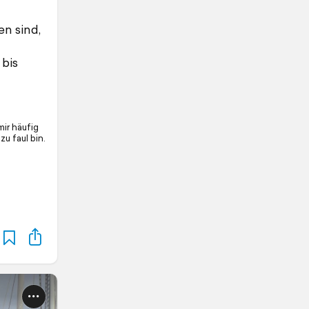
n sind,
 bis
ir häufig
u faul bin.