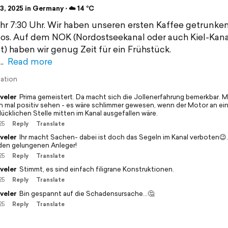
, 2025 in Germany ⋅ ☁️ 14 °C
r 7:30 Uhr. Wir haben unseren ersten Kaffee getrunke
los. Auf dem NOK (Nordostseekanal oder auch Kiel-Kana
) haben wir genug Zeit für ein Frühstück.
Read more
lation
veler
Prima gemeistert. Da macht sich die Jollenerfahrung bemerkbar. 
h mal positiv sehen - es wäre schlimmer gewesen, wenn der Motor an ein
lücklichen Stelle mitten im Kanal ausgefallen wäre.
25
Reply
Translate
veler
Ihr macht Sachen- dabei ist doch das Segeln im Kanal verboten😉
 den gelungenen Anleger!
25
Reply
Translate
veler
Stimmt, es sind einfach filigrane Konstruktionen.
25
Reply
Translate
veler
Bin gespannt auf die Schadensursache...🤔
25
Reply
Translate