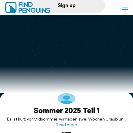
Sign up
Log in
Home
Print a book
Flyover video
Explore
Sommer 2025 Teil 1
Support
Es ist kurz vor Midsommer, wir haben zwei Wochen Urlaub und
können die langen Tage genießen.
Read more
Hooksiel empfängt und mit gutem Wetter, die Stimmung an