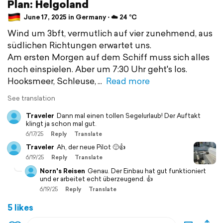
Plan: Helgoland
June 17, 2025 in Germany ⋅ ☁️ 24 °C
Wind um 3bft, vermutlich auf vier zunehmend, aus
südlichen Richtungen erwartet uns.
Am ersten Morgen auf dem Schiff muss sich alles
noch einspielen. Aber um 7:30 Uhr geht's los.
Hooksmeer, Schleuse,
Read more
See translation
Traveler
Dann mal einen tollen Segelurlaub! Der Auftakt
klingt ja schon mal gut.
6/17/25
Reply
Translate
Traveler
Ah, der neue Pilot 🙂👍
6/19/25
Reply
Translate
Norn's Reisen
Genau. Der Einbau hat gut funktioniert
und er arbeitet echt überzeugend. 👍
6/19/25
Reply
Translate
5 likes