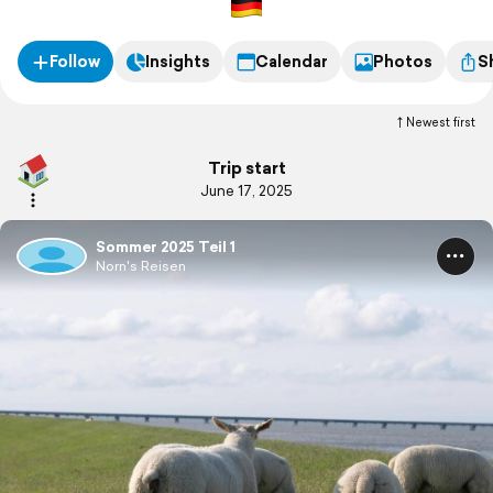
Bord ist bestens.
Mal sehen, wo ums der Wind hin treibt
Follow
Insights
Calendar
Photos
S
Newest first
Trip start
June 17, 2025
Sommer 2025 Teil 1
Norn's Reisen