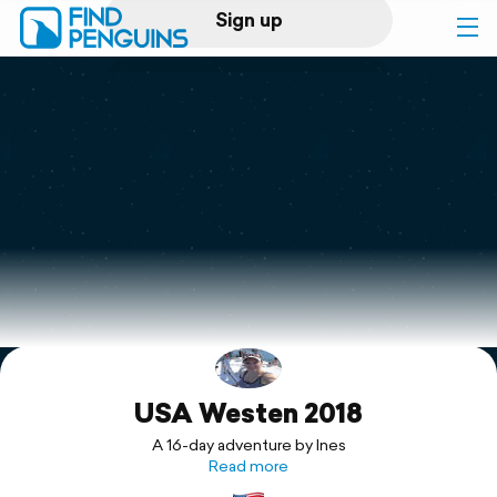
Sign up
Log in
Home
Print a book
Flyover video
Explore
USA Westen 2018
Support
A 16-day adventure by Ines
Read more