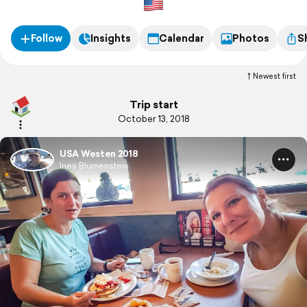
Follow
Insights
Calendar
Photos
S
Newest first
Trip start
October 13, 2018
USA Westen 2018
Ines Blumenstein