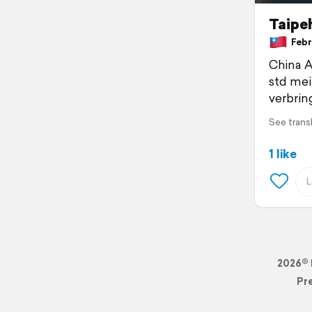
Taipe
Febru
China Ai
std me
verbrin
See trans
1 like
2026© 
Pr