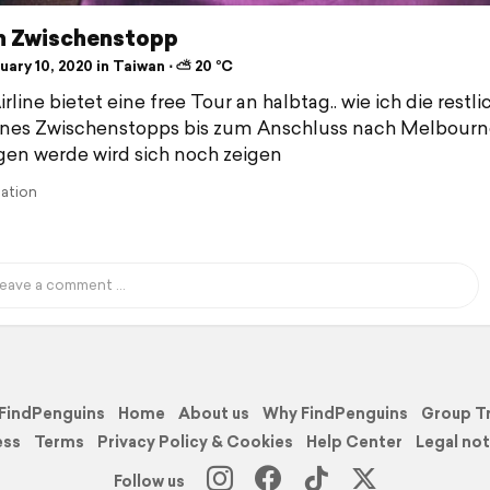
h Zwischenstopp
ary 10, 2020 in Taiwan ⋅ ⛅ 20 °C
rline bietet eine free Tour an halbtag.. wie ich die restli
ines Zwischenstopps bis zum Anschluss nach Melbourn
gen werde wird sich noch zeigen
lation
FindPenguins
Home
About us
Why FindPenguins
Group T
ess
Terms
Privacy Policy & Cookies
Help Center
Legal not
Follow us