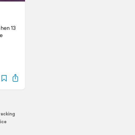
chen 13
e
racking
ice