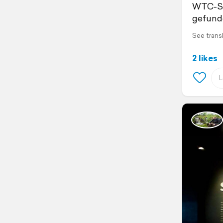
WTC-St
gefund
See trans
2 likes