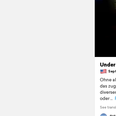
Under
Sept
Ohne al
das zug
diverse
oder
See trans