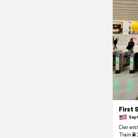
First
Septe
Der ers
Train