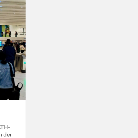
ATH-
n der