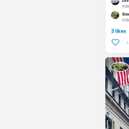
DiS
9/23
Sim
9/23
3 likes