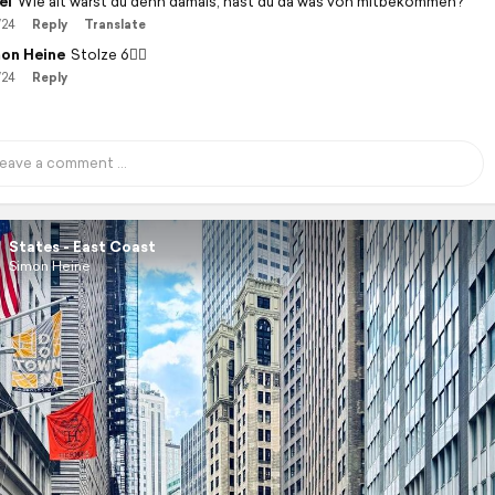
el
Wie alt warst du denn damals, hast du da was von mitbekommen?
/24
Reply
Translate
on Heine
Stolze 6☝🏼
/24
Reply
States - East Coast
Simon Heine