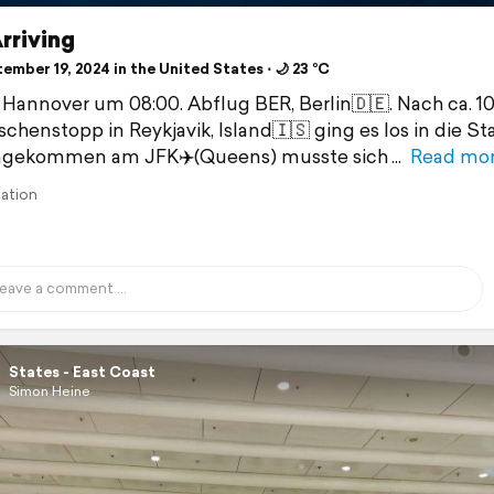
rriving
mber 19, 2024 in the United States ⋅ 🌙 23 °C
n Hannover um 08:00. Abflug BER, Berlin🇩🇪. Nach ca. 1
schenstopp in Reykjavik, Island🇮🇸 ging es los in die St
Angekommen am JFK✈️(Queens) musste sich
Read mo
lation
States - East Coast
Simon Heine