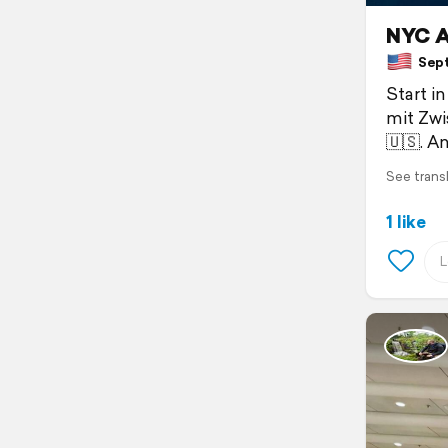
NYC A
Septe
Start i
mit Zwi
🇺🇸. 
See trans
1 like