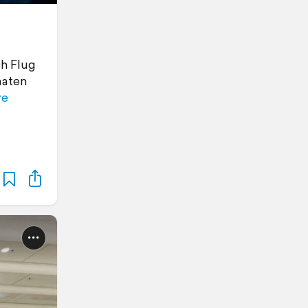
0h Flug
aaten
re