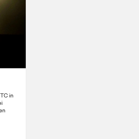
WTC in
i
gen