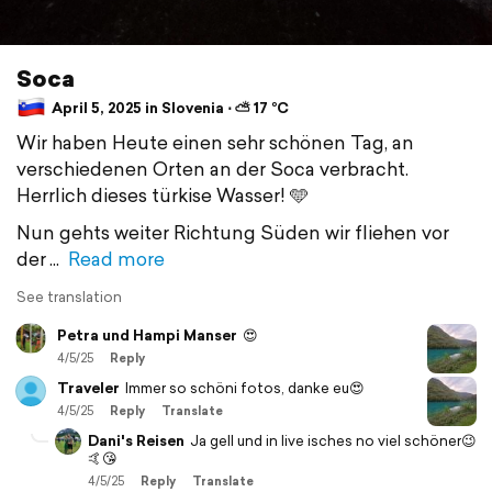
Soca
April 5, 2025 in Slovenia ⋅ ⛅ 17 °C
Wir haben Heute einen sehr schönen Tag, an
verschiedenen Orten an der Soca verbracht.
Herrlich dieses türkise Wasser! 🩵
Nun gehts weiter Richtung Süden wir fliehen vor
der
Read more
See translation
Petra und Hampi Manser
😍
4/5/25
Reply
Traveler
Immer so schöni fotos, danke eu😍
4/5/25
Reply
Translate
Dani's Reisen
Ja gell und in live isches no viel schöner😉
🤙😘
4/5/25
Reply
Translate