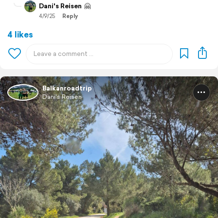
Dani's Reisen
🤗
4/9/25
Reply
4 likes
Balkanroadtrip
Dani's Reisen