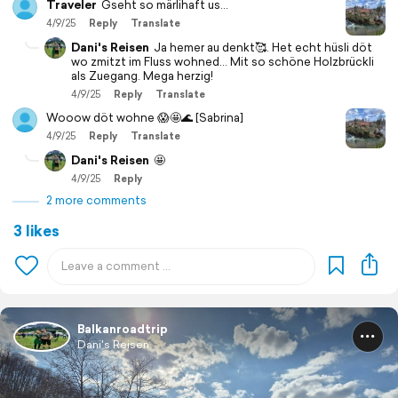
Traveler
Gseht so märlihaft us...
4/9/25
Reply
Translate
Dani's Reisen
Ja hemer au denkt🥰. Het echt hüsli döt
wo zmitzt im Fluss wohned... Mit so schöne Holzbrückli
als Zuegang. Mega herzig!
4/9/25
Reply
Translate
Wooow döt wohne 😱🤩🌊 [Sabrina]
4/9/25
Reply
Translate
Dani's Reisen
🤩
4/9/25
Reply
2 more comments
3 likes
Balkanroadtrip
Dani's Reisen