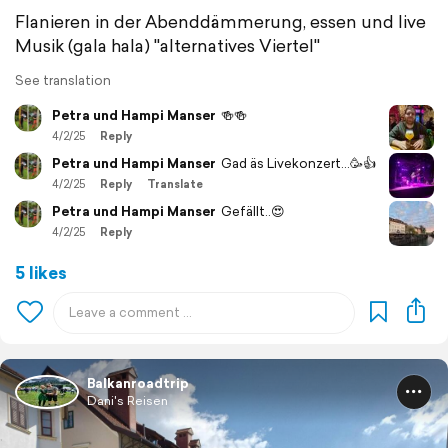
Flanieren in der Abenddämmerung, essen und live
Musik (gala hala) "alternatives Viertel"
See translation
Petra und Hampi Manser
🍻🍻
4/2/25
Reply
Petra und Hampi Manser
Gad äs Livekonzert...🥳👍
4/2/25
Reply
Translate
Petra und Hampi Manser
Gefällt..😍
4/2/25
Reply
5 likes
Balkanroadtrip
Dani's Reisen