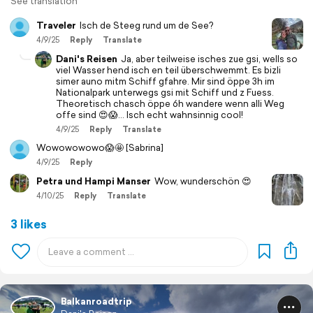
See translation
Traveler
Isch de Steeg rund um de See?
4/9/25
Reply
Translate
Dani's Reisen
Ja, aber teilweise isches zue gsi, wells so
viel Wasser hend isch en teil überschwemmt. Es bizli
simer auno mitm Schiff gfahre. Mir sind öppe 3h im
Nationalpark unterwegs gsi mit Schiff und z Fuess.
Theoretisch chasch öppe 6h wandere wenn alli Weg
offe sind 😍😱... Isch echt wahnsinnig cool!
4/9/25
Reply
Translate
Wowowowowo😱🤩 [Sabrina]
4/9/25
Reply
Petra und Hampi Manser
Wow, wunderschön 😍
4/10/25
Reply
Translate
3 likes
Balkanroadtrip