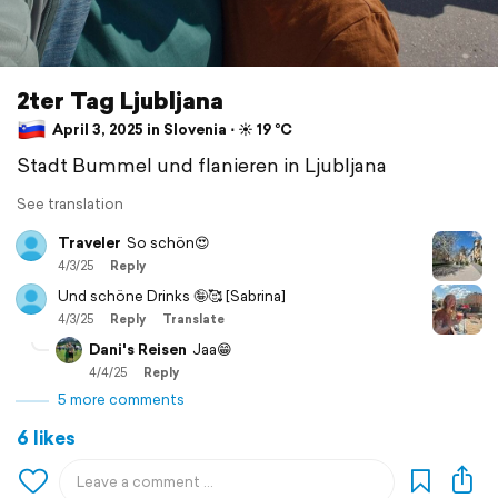
2ter Tag Ljubljana
April 3, 2025 in Slovenia ⋅ ☀️ 19 °C
Stadt Bummel und flanieren in Ljubljana
See translation
Traveler
So schön😍
4/3/25
Reply
Und schöne Drinks 🤪🥰 [Sabrina]
4/3/25
Reply
Translate
Dani's Reisen
Jaa😁
4/4/25
Reply
5 more comments
6 likes