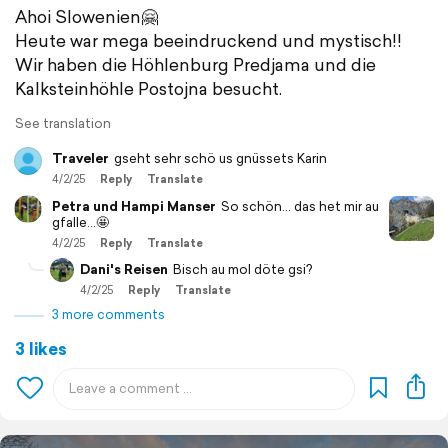
Ahoi Slowenien🤗
Heute war mega beeindruckend und mystisch!!
Wir haben die Höhlenburg Predjama und die
Kalksteinhöhle Postojna besucht.
See translation
Traveler
gseht sehr schö us gnüssets Karin
4/2/25
Reply
Translate
Petra und Hampi Manser
So schön... das het mir au
gfalle...🤩
4/2/25
Reply
Translate
Dani's Reisen
Bisch au mol döte gsi?
4/2/25
Reply
Translate
3 more comments
3 likes