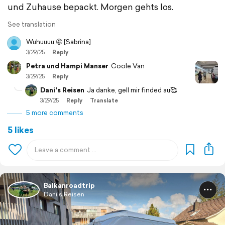
und Zuhause bepackt. Morgen gehts los.
See translation
Wuhuuuu 🤩 [Sabrina]
3/29/25
Reply
Petra und Hampi Manser
Coole Van
3/29/25
Reply
Dani's Reisen
Ja danke, gell mir finded au🥰
3/29/25
Reply
Translate
5 more comments
5 likes
Balkanroadtrip
Dani's Reisen