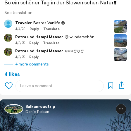
So ein schöner Tag in der Slowenischen Natur❣️
See translation
Traveler
Bestes Vanlife 😍
4/4/25
Reply
Translate
Petra und Hampi Manser
😍 wunderschön
4/5/25
Reply
Translate
Petra und Hampi Manser
❄️❄️❄️☃️☃️☃️
4/5/25
Reply
4 more comments
4 likes
Balkanroadtrip
Dani's Reisen