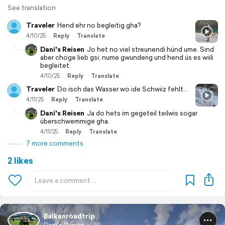
See translation
Traveler
Hend ehr no begleitig gha?
4/10/25
Reply
Translate
Dani's Reisen
Jo het no viel streunendi hünd ume. Sind
aber choge lieb gsi, nume gwunderig und hend üs es wiili
begleitet.
4/10/25
Reply
Translate
Traveler
Do isch das Wasser wo ide Schwiiz fehlt...
4/11/25
Reply
Translate
Dani's Reisen
Ja do hets im gegeteil teilwis sogar
überschwemmige gha.
4/11/25
Reply
Translate
7 more comments
2 likes
Balkanroadtrip
Dani's Reisen