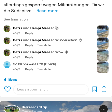
allerdings gesperrt wegen Militärübungen. Da wir
die Südspitze
Read more
See translation
Petra und Hampi Manser
🥰
4/7/25
Reply
Petra und Hampi Manser
Wunderschön. 😍
4/7/25
Reply
Translate
Petra und Hampi Manser
Wow..🤩
4/7/25
Reply
So klar da wasser 💙 [Brienli]
4/9/25
Reply
Translate
4 likes
Balkanroadtrip
Dani's Reisen