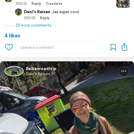
3/30/25
Reply
Translate
Dani's Reisen
Jaa super cool
3/30/25
Reply
23 more comments
4 likes
Balkanroadtrip
Dani's Reisen