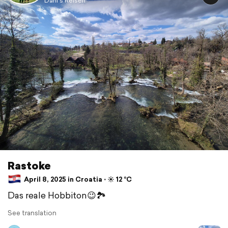
Dani's Reisen
Rastoke
April 8, 2025 in Croatia ⋅ ☀️ 12 °C
Das reale Hobbiton😉🏞️
See translation