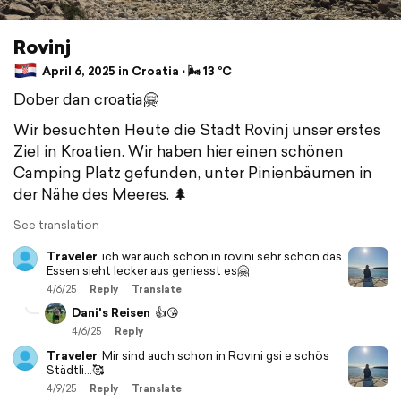
Rovinj
April 6, 2025 in Croatia ⋅ 🌬 13 °C
Dober dan croatia🤗
Wir besuchten Heute die Stadt Rovinj unser erstes
Ziel in Kroatien. Wir haben hier einen schönen
Camping Platz gefunden, unter Pinienbäumen in
der Nähe des Meeres. 🌲
See translation
Traveler
ich war auch schon in rovini sehr schön das
Essen sieht lecker aus geniesst es🤗
4/6/25
Reply
Translate
Dani's Reisen
👍😘
4/6/25
Reply
Traveler
Mir sind auch schon in Rovini gsi e schös
Städtli...🥰
4/9/25
Reply
Translate