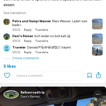
essen
See translation
Petra und Hampi Manser
Klars Wasser. Ladet zum
bade i...
3/31/25
Reply
Translate
Dani's Reisen
Isch leider no bizli kalt 🥶
3/31/25
Reply
Translate
Traveler
Daniela?!?👍💯🤩😘🥰❤️‍🔥 träumt
3/31/25
Reply
Translate
2 more comments
5 likes
Balkanroadtrip
Dani's Reisen