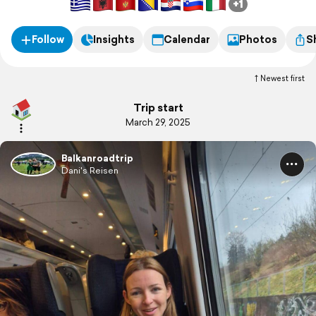
+1
Follow
Insights
Calendar
Photos
S
Newest first
Trip start
March 29, 2025
Balkanroadtrip
Dani's Reisen