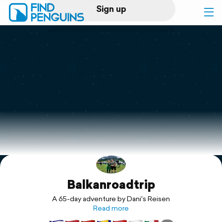
Sign up
Log in
Home
Print a book
Flyover video
Explore
Balkanroadtrip
Support
A 65-day adventure by Dani's Reisen
Read more