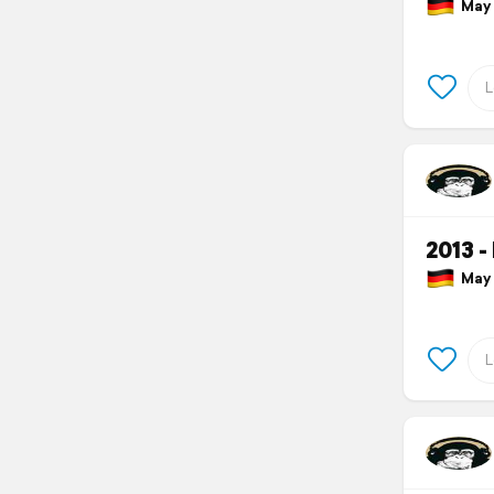
May 9
2013 -
May 9