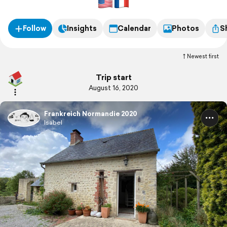
Follow
Insights
Calendar
Photos
S
Newest first
Trip start
August 16, 2020
Frankreich Normandie 2020
Isabel