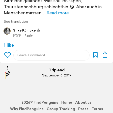
Sirmione gelandet. Was soll ich sagen,
Touristenhochburg schlechthin 😂. Aber auch in
Menschenmassen
Read more
See translation
Silke Kühlcke
👍
9/7/19
Reply
1 like
Trip end
September 6, 2019
2026© FindPenguins
Home
About us
Why FindPenguins
Group Tracking
Press
Terms