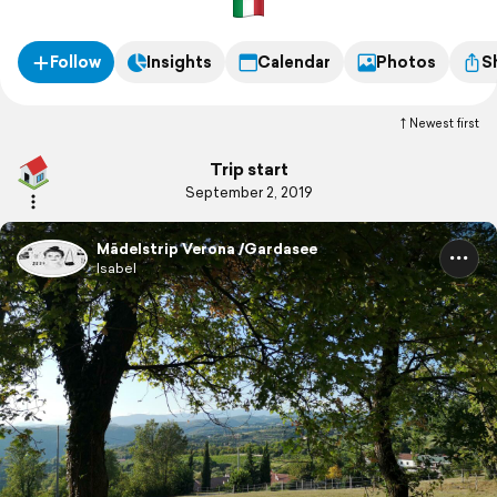
Follow
Insights
Calendar
Photos
S
Newest first
Trip start
September 2, 2019
Mädelstrip Verona /Gardasee
Isabel