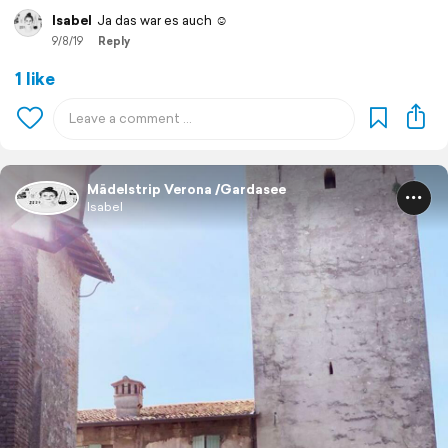
Isabel
Ja das war es auch ☺️
9/8/19
Reply
1 like
Mädelstrip Verona /Gardasee
Isabel