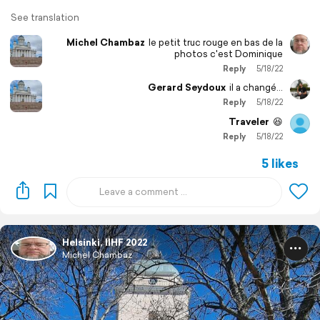
See translation
Michel Chambaz
le petit truc rouge en bas de la
photos c'est Dominique
Reply
5/18/22
Gerard Seydoux
il a changé...
Reply
5/18/22
Traveler
😆
Reply
5/18/22
5 likes
Helsinki, IIHF 2022
Michel Chambaz