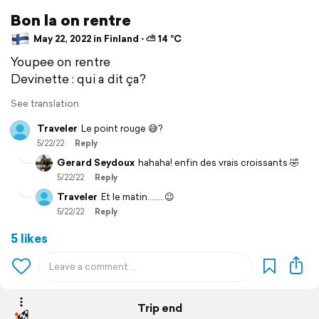
Bon la on rentre
May 22, 2022 in Finland ⋅ ⛅ 14 °C
Youpee on rentre
Devinette : qui a dit ça?
See translation
Traveler
Le point rouge 😅?
5/22/22
Reply
Gerard Seydoux
hahaha! enfin des vrais croissants 🤣
5/22/22
Reply
Traveler
Et le matin……..😉
5/22/22
Reply
5 likes
Trip end