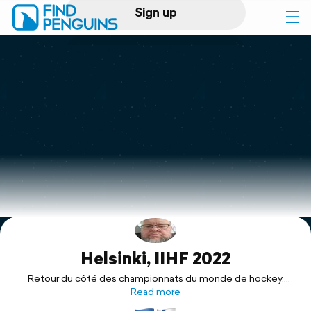
Sign up
Log in
Home
Print a book
Flyover video
Explore
Helsinki, IIHF 2022
Support
Retour du côté des championnats du monde de hockey,
cette fois a Helsinki 🇫🇮
Read more