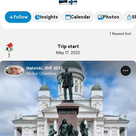
Follow
Insights
Calendar
Photos
S
Newest first
Trip start
May 17, 2022
Helsinki, IIHF 2022
Michel Chambaz