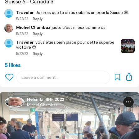
Suisse 6 - Canada 3
Traveler
Je crois que tu en as oubliés un pour la Suisse 🤪
5/22/22
Reply
Michel Chambaz
juste c'est mieux.comme ca
5/22/22
Reply
Traveler
vous étiez bien placé pour cette superbe
victoire 😊
5/22/22
Reply
5 likes
Helsinki, IIHF 2022
Michel Chambaz