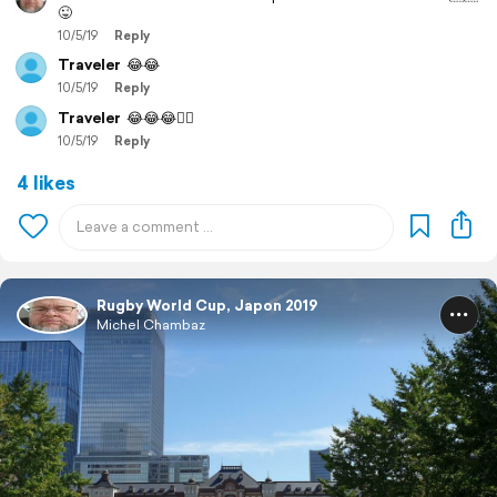
😜
10/5/19
Reply
Traveler
😂😂
10/5/19
Reply
Traveler
😂😂😂👍🏼
10/5/19
Reply
4 likes
Rugby World Cup, Japon 2019
Michel Chambaz