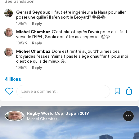
See translation
Gerard Seydoux
Il faut etre ingénieur a la Nasa pour aller
poser une quille? Il s'en sort le Broyard? 😜😂😂
10/5/19
Reply
Michel Chambaz
C'est.plutot après l'avoir.pose qu'il faut
venir de l'EPFL, Scola doit être aux anges ici. 🤯🤪
10/5/19
Reply
Michel Chambaz
Dom est rentré aujourd'hui mes ces
broyardes fesses n'aimait pas le siège chauffant, pour moi
c'est ce qui a de mieux.😜.
10/5/19
Reply
4 likes
Rugby World Cup, Japon 2019
Michel Chambaz