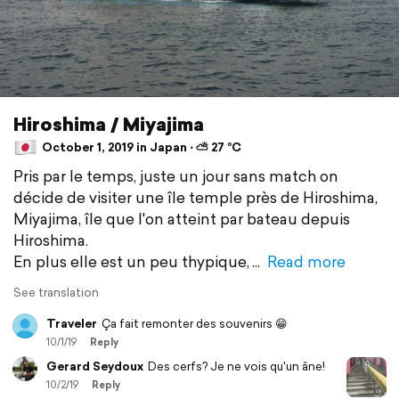
Hiroshima / Miyajima
October 1, 2019 in Japan ⋅ ⛅ 27 °C
Pris par le temps, juste un jour sans match on
décide de visiter une île temple près de Hiroshima,
Miyajima, île que l'on atteint par bateau depuis
Hiroshima.
En plus elle est un peu thypique,
Read more
See translation
Traveler
Ça fait remonter des souvenirs 😁
10/1/19
Reply
Gerard Seydoux
Des cerfs? Je ne vois qu'un âne!
10/2/19
Reply