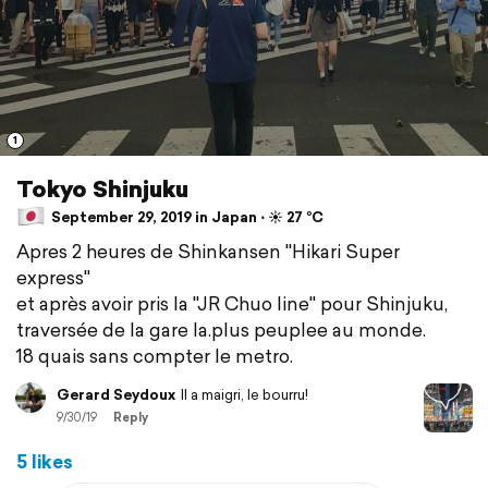
1
Tokyo Shinjuku
September 29, 2019 in Japan ⋅ ☀️ 27 °C
Apres 2 heures de Shinkansen "Hikari Super
express"
et après avoir pris la "JR Chuo line" pour Shinjuku,
traversée de la gare la.plus peuplee au monde.
18 quais sans compter le metro.
Gerard Seydoux
Il a maigri, le bourru!
9/30/19
Reply
5 likes