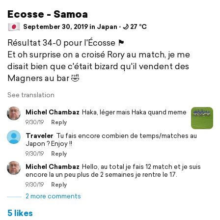
Ecosse - Samoa
September 30, 2019 in Japan ⋅ 🌙 27 °C
Résultat 34-0 pour l'Écosse 🏴󠁧󠁢󠁳󠁣󠁴󠁿
Et oh surprise on a croisé Rory au match, je me
disait bien que c'était bizard qu'il vendent des
Magners au bar 🤣
See translation
Michel Chambaz
Haka, léger mais Haka quand meme
9/30/19
Reply
Traveler
Tu fais encore combien de temps/matches au
Japon ? Enjoy !!
9/30/19
Reply
Michel Chambaz
Hello, au total je fais 12 match et je suis
encore la un peu plus de 2 semaines je rentre le 17.
9/30/19
Reply
2 more comments
5 likes