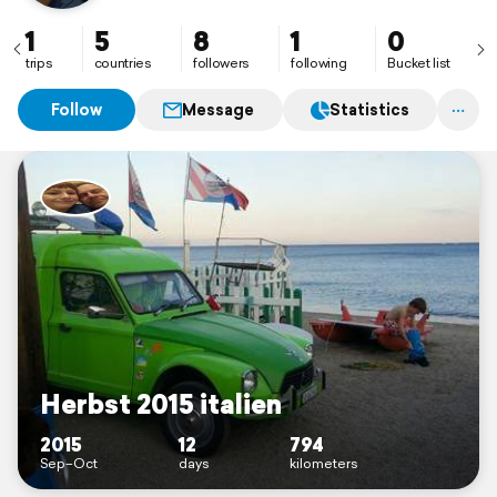
1
5
8
1
0
trips
countries
followers
following
Bucket list
Follow
Message
Statistics
Herbst 2015 italien
2015
12
794
Sep–Oct
days
kilometers