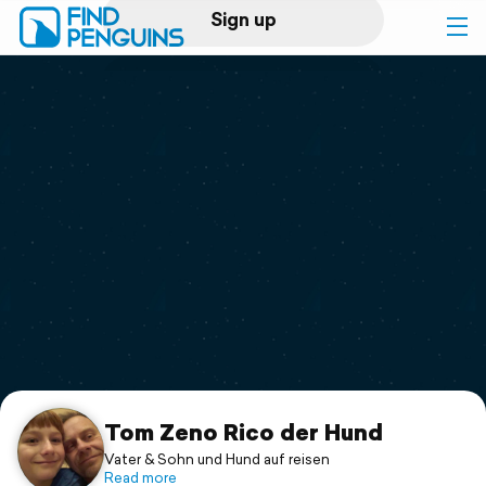
Sign up
Log in
Home
Print a book
Flyover video
Explore
Support
Tom Zeno Rico der Hund
Vater & Sohn und Hund auf reisen
Read more