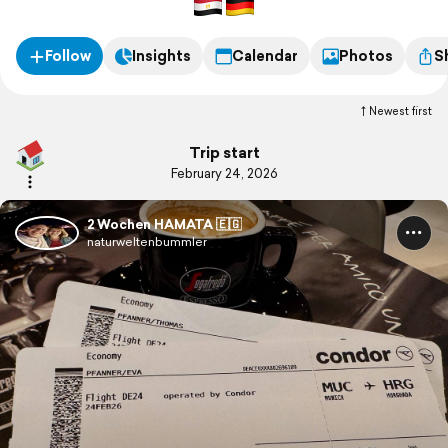
Follow
Insights
Calendar
Photos
S
Newest first
Trip start
February 24, 2026
2 Wochen HAMATA 🇪🇬
naturweltenbummler