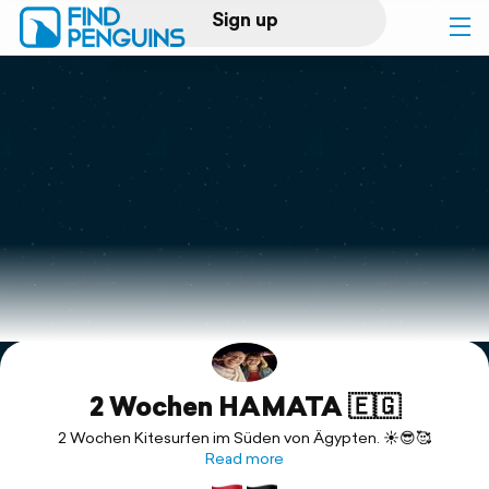
Sign up
Log in
Home
Print a book
Flyover video
Explore
2 Wochen HAMATA 🇪🇬
Support
2 Wochen Kitesurfen im Süden von Ägypten. ☀️😎🥰
Read more