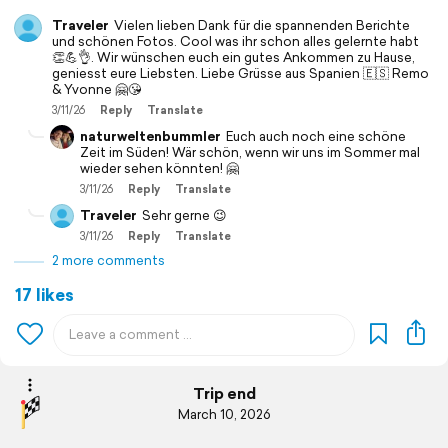
Traveler
Vielen lieben Dank für die spannenden Berichte
und schönen Fotos. Cool was ihr schon alles gelernte habt
👏💪👌. Wir wünschen euch ein gutes Ankommen zu Hause,
geniesst eure Liebsten. Liebe Grüsse aus Spanien 🇪🇸 Remo
& Yvonne 🤗😘
3/11/26
Reply
Translate
naturweltenbummler
Euch auch noch eine schöne
Zeit im Süden! Wär schön, wenn wir uns im Sommer mal
wieder sehen könnten! 🤗
3/11/26
Reply
Translate
Traveler
Sehr gerne 😉
3/11/26
Reply
Translate
2 more comments
17 likes
Trip end
March 10, 2026