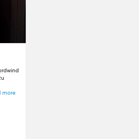
Nordwind
zu
d more