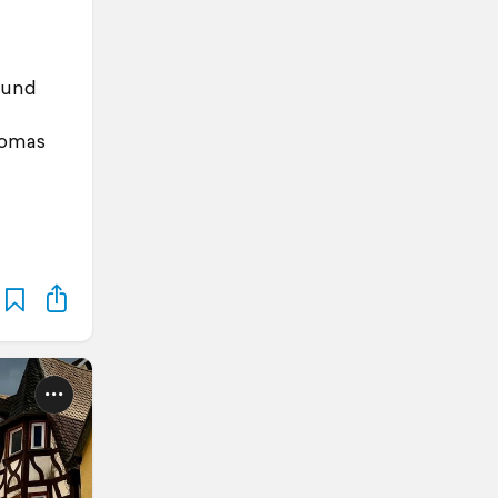
 und
homas