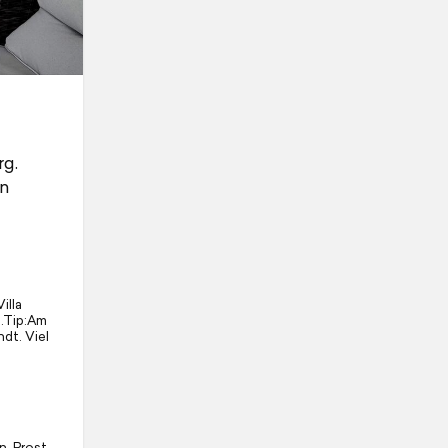
rg.
en
illa
2.Tip:Am
dt. Viel
n, Prost