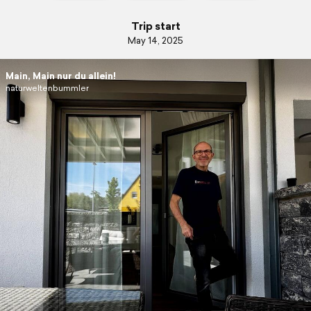
Trip start
May 14, 2025
Main, Main nur du allein!
naturweltenbummler