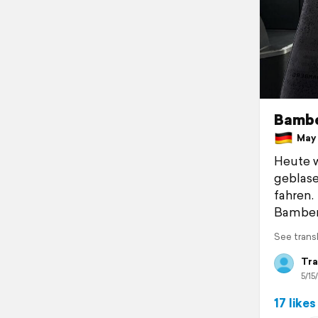
Bambe
May 
Heute w
geblase
fahren.
Bamberg
See trans
Tra
5/15
17 likes