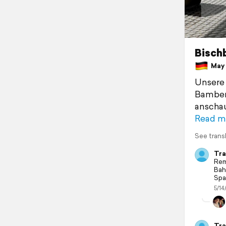
Bisch
May 
Unsere 
Bamber
anschau
Read m
See trans
Tra
Rem
Bah
Spa
5/14
Tra