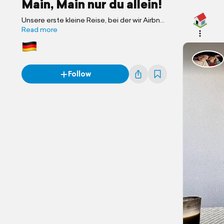
Main, Main nur du allein!
Unsere erste kleine Reise, bei der wir Airbnb
ausprobieren geht an den Main, und zwar
Read more
nach Bamberg und Wertheim.
Follow