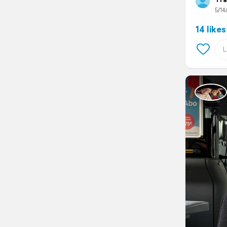
5/14
14 likes