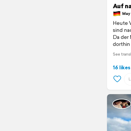
Auf n
May 1
Heute V
sind na
Da der 
dorthin 
See trans
16 likes