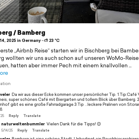
berg / Bamberg
14, 2025 in Germany ⋅ ⛅ 23 °C
erste „Airbnb Reise“ starten wir in Bischberg bei Bambe
g wollten wir uns auch schon auf unseren WoMo-Reis
en, hatten aber immer Pech mit einem knallvollen
ore
lation
veler
Da wir aus dieser Ecke kommen unser persönlicher Tip. 1.Tip:Café V
eis, super schönes Café mit Biergarten und tollem Blick über Bamberg. 
nhof gibt es eine große Fahrradgarage.3.Tip ...leckere Pralinen von Storan
ß
/25
Reply
Translate
naturweltenbummler
Vielen Dank für die Tipps! 😊
5/14/25
Reply
Translate
veler
Bamberg ist eine schöne Stadt. Unbedingt ein Rauchbier probiere