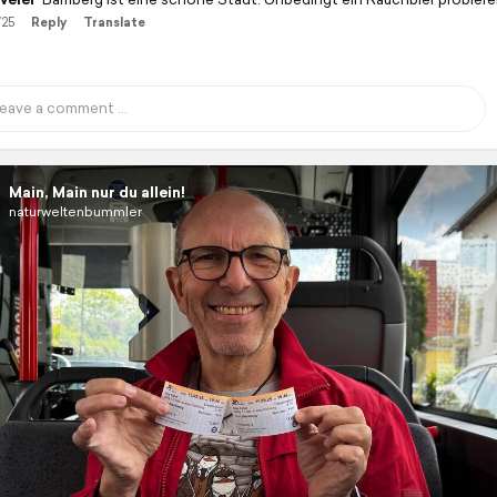
/25
Reply
Translate
Main, Main nur du allein!
naturweltenbummler