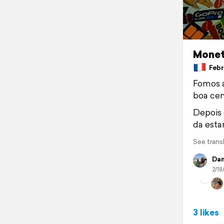
Monet
Febru
Fomos a
boa cer
Depois 
da esta
See trans
Dan
2/18
3 likes