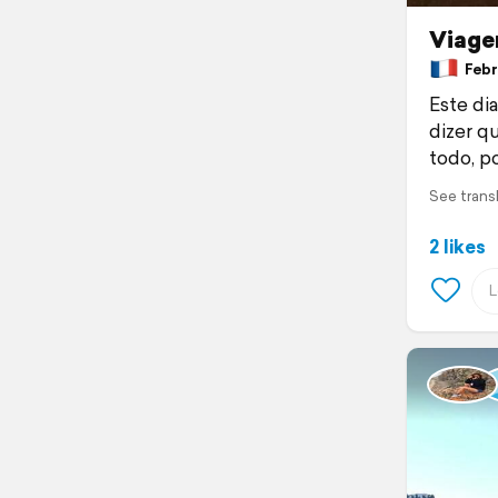
Viag
Febru
Este di
dizer qu
todo, po
See trans
2 likes