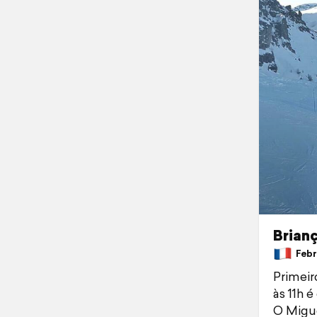
Brian
Febru
Primeir
às 11h é
O Migue