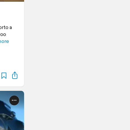
orto a
voo
more