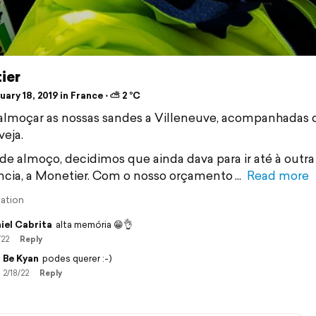
ier
ary 18, 2019 in France ⋅ ⛅ 2 °C
lmoçar as nossas sandes a Villeneuve, acompanhadas
veja.
de almoço, decidimos que ainda dava para ir até à outr
ncia, a Monetier. Com o nosso orçamento
Read more
lation
iel Cabrita
alta memória 😁👌
/22
Reply
Be Kyan
podes querer :-)
2/18/22
Reply