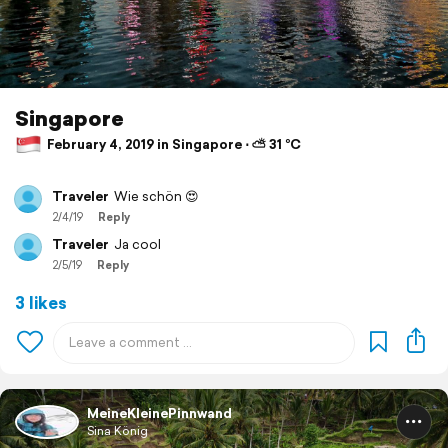
Singapore
February 4, 2019 in Singapore ⋅ ⛅ 31 °C
Traveler
Wie schön 😍
2/4/19
Reply
Traveler
Ja cool
2/5/19
Reply
3 likes
MeineKleinePinnwand
Sina König