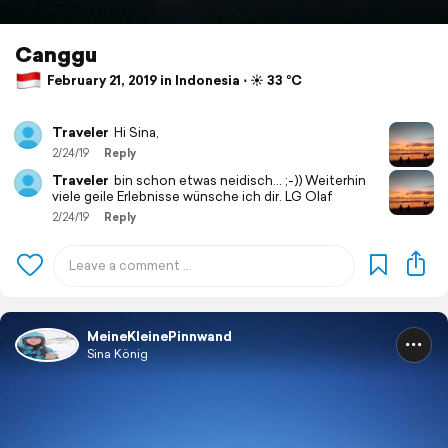
Canggu
February 21, 2019 in Indonesia ⋅ ☀️ 33 °C
Traveler
Hi Sina,
2/24/19
Reply
Traveler
bin schon etwas neidisch... ;-)) Weiterhin
viele geile Erlebnisse wünsche ich dir. LG Olaf
2/24/19
Reply
MeineKleinePinnwand
Sina König