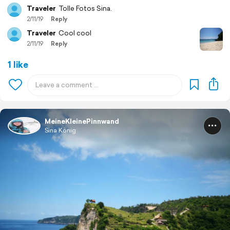
Traveler
Tolle Fotos Sina.
2/11/19
Reply
Traveler
Cool cool
2/11/19
Reply
1 like
MeineKleinePinnwand
Sina König