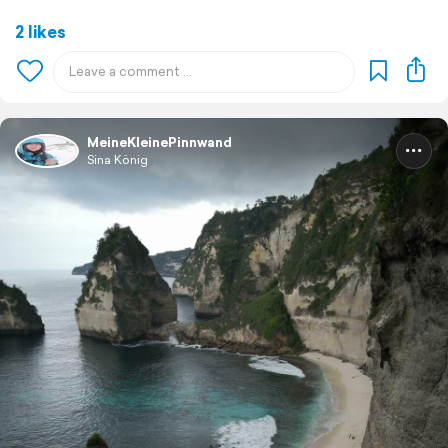
2 likes
MeineKleinePinnwand
Sina König