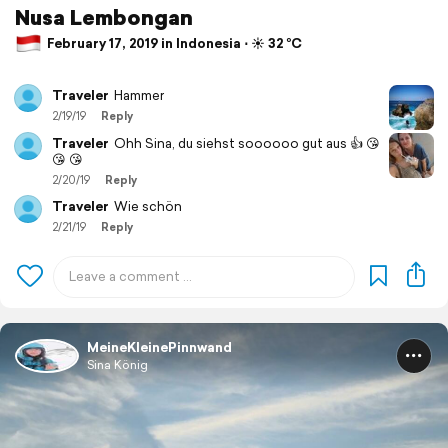
Nusa Lembongan
February 17, 2019 in Indonesia ⋅ ☀️ 32 °C
Traveler
Hammer
2/19/19
Reply
Traveler
Ohh Sina, du siehst soooooo gut aus 👍 😘
😘 😘
2/20/19
Reply
Traveler
Wie schön
2/21/19
Reply
MeineKleinePinnwand
Sina König