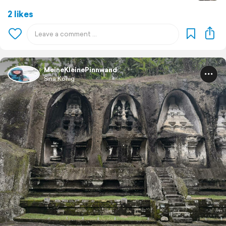
2 likes
MeineKleinePinnwand
Sina König