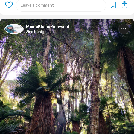
MeineKleinePinnwand
Sina König