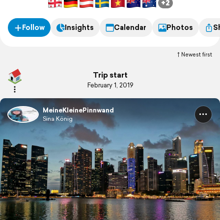
+2
Follow
Insights
Calendar
Photos
S
Newest first
Trip start
February 1, 2019
MeineKleinePinnwand
Sina König