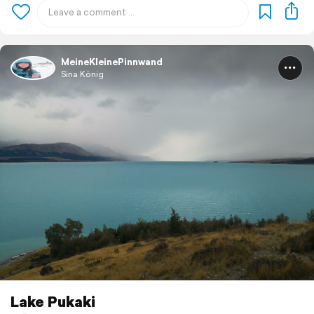
MeineKleinePinnwand
Sina König
Lake Pukaki