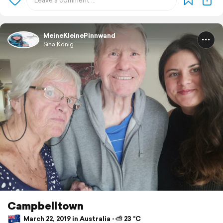
MeineKleinePinnwand
Sina König
Campbelltown
March 22, 2019 in Australia ⋅ ⛅ 23 °C