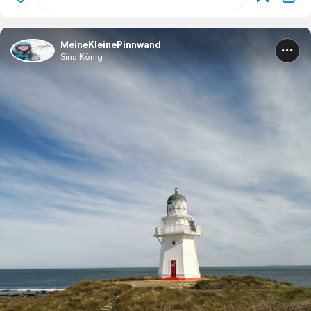
MeineKleinePinnwand
Sina König