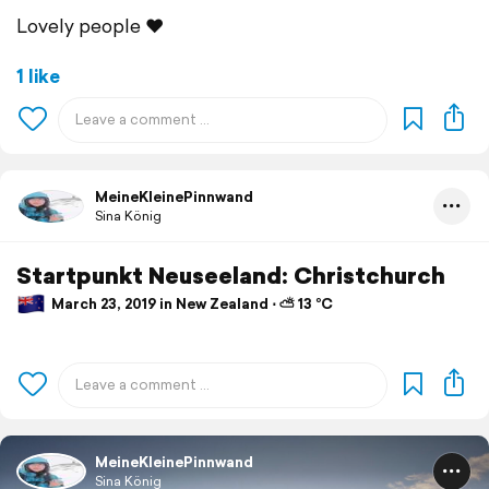
Lovely people ❤️
1 like
MeineKleinePinnwand
Sina König
Startpunkt Neuseeland: Christchurch
March 23, 2019 in New Zealand ⋅ ⛅ 13 °C
MeineKleinePinnwand
Sina König