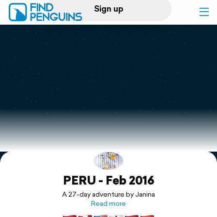
Sign up
Log in
Home
Print a book
Flyover video
Explore
PERU - Feb 2016
Support
A 27-day adventure by Janina
Read more