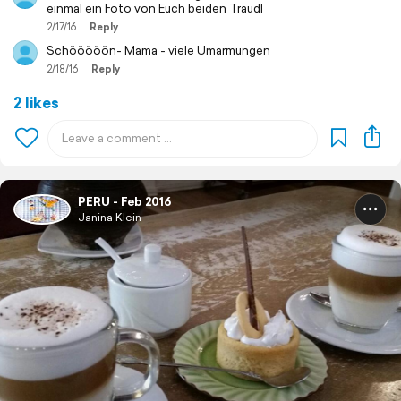
einmal ein Foto von Euch beiden Traudl
2/17/16
Reply
Schööööön- Mama - viele Umarmungen
2/18/16
Reply
2 likes
PERU - Feb 2016
Janina Klein