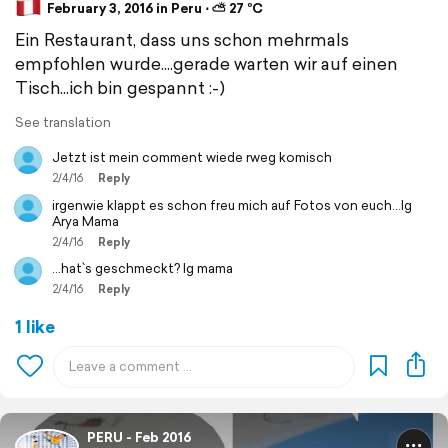
February 3, 2016 in Peru ⋅ ⛅ 27 °C
Ein Restaurant, dass uns schon mehrmals
empfohlen wurde....gerade warten wir auf einen
Tisch...ich bin gespannt :-)
See translation
Jetzt ist mein comment wiede rweg komisch
2/4/16
Reply
irgenwie klappt es schon freu mich auf Fotos von euch...lg
Arya Mama
2/4/16
Reply
...hat`s geschmeckt? lg mama
2/4/16
Reply
1 like
PERU - Feb 2016