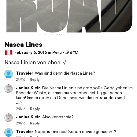
Nasca Lines
February 6, 2016 in Peru ⋅ 🌙 6 °C
Nasca Linien von oben: √
Traveler
Was sind denn die Nasca Lines?
2/7/16
Reply
Janina Klein
Die Nasca Linien sind grooooße Geoglyphen im
Sand der Wüste, die man nur von oben richtig gut sehen
kann! Immer noch ein Geheimnis, wie die entstanden sind!
Ja?
2/8/16
Reply
Janina Klein
Also kennst sie?
2/8/16
Reply
Traveler
Nope, ist mir neu! Schon cevice genascht?