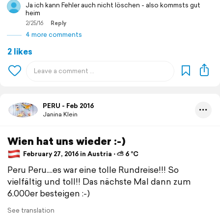
Ja ich kann Fehler auch nicht löschen - also kommsts gut
heim
2/25/16
Reply
4 more comments
2 likes
PERU - Feb 2016
Janina Klein
Wien hat uns wieder :-)
February 27, 2016 in Austria ⋅ ⛅ 6 °C
Peru Peru....es war eine tolle Rundreise!!! So
vielfältig und toll!! Das nächste Mal dann zum
6.000er besteigen :-)
See translation