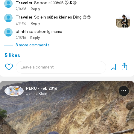
Traveler
Soooo süüühüß 🐭🐏😍
2/14/16
Reply
Traveler
So ein süßes kleines Ding 😍😍
2/14/16
Reply
ohhhh so schön lg mama
2/15/16
Reply
8 more comments
5 likes
PERU - Feb 2016
Janina Klein