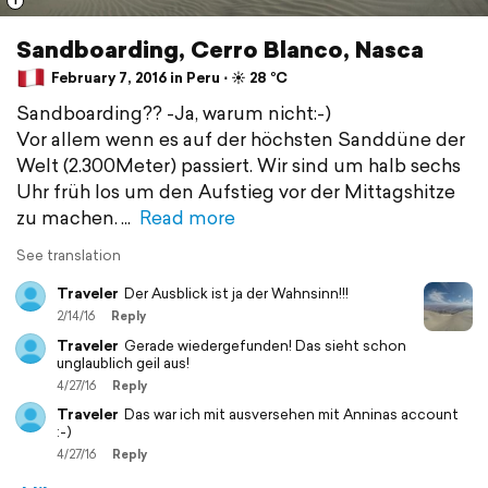
1
Sandboarding, Cerro Blanco, Nasca
February 7, 2016 in Peru ⋅ ☀️ 28 °C
Sandboarding?? -Ja, warum nicht:-)
Vor allem wenn es auf der höchsten Sanddüne der
Welt (2.300Meter) passiert. Wir sind um halb sechs
Uhr früh los um den Aufstieg vor der Mittagshitze
zu machen.
Read more
See translation
Traveler
Der Ausblick ist ja der Wahnsinn!!!
2/14/16
Reply
Traveler
Gerade wiedergefunden! Das sieht schon
unglaublich geil aus!
4/27/16
Reply
Traveler
Das war ich mit ausversehen mit Anninas account
:-)
4/27/16
Reply