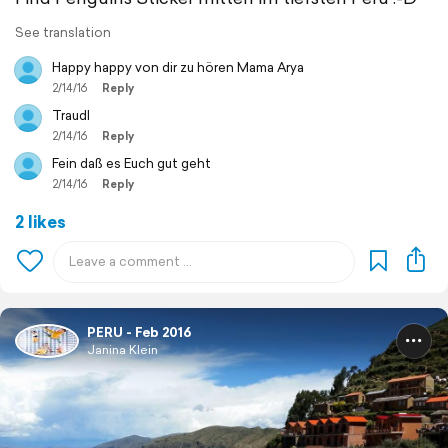
See translation
Happy happy von dir zu hören Mama Arya
2/14/16
Reply
Traudl
2/14/16
Reply
Fein daß es Euch gut geht
2/14/16
Reply
2 likes
PERU - Feb 2016
Janina Klein