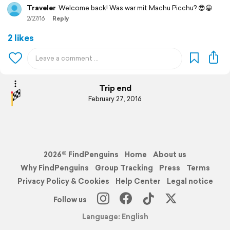
Traveler
Welcome back! Was war mit Machu Picchu? 😎😀
2/27/16
Reply
2 likes
Trip end
February 27, 2016
2026© FindPenguins
Home
About us
Why FindPenguins
Group Tracking
Press
Terms
Privacy Policy & Cookies
Help Center
Legal notice
Follow us
Language: English