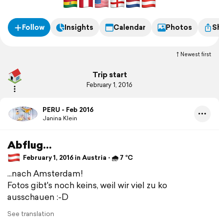
Follow
Insights
Calendar
Photos
S
Newest first
Trip start
February 1, 2016
PERU - Feb 2016
Janina Klein
Abflug...
February 1, 2016 in Austria ⋅ 🌧 7 °C
...nach Amsterdam!
Fotos gibt's noch keins, weil wir viel zu ko
ausschauen :-D
See translation