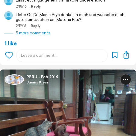
Lasst euch gut gehen Mama tolle Bilder endlich
2/18/16
Reply
LIebe Grüße Mama Arya denke an euch und wünsche euch
gutes eintauchen am Matchu Pitu?
2/19/16
Reply
5 more comments
1 like
PERU - Feb 2016
Janina Klein