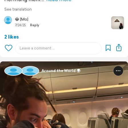
See translation
😂 [Mo]
7/24/25
Reply
2 likes
Around the World 🌍