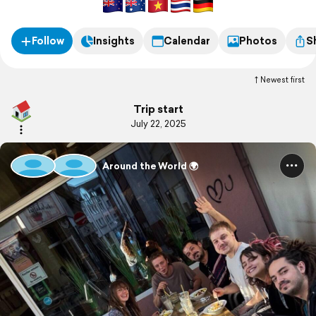
Follow
Insights
Calendar
Photos
S
Newest first
Trip start
July 22, 2025
Around the World 🌍