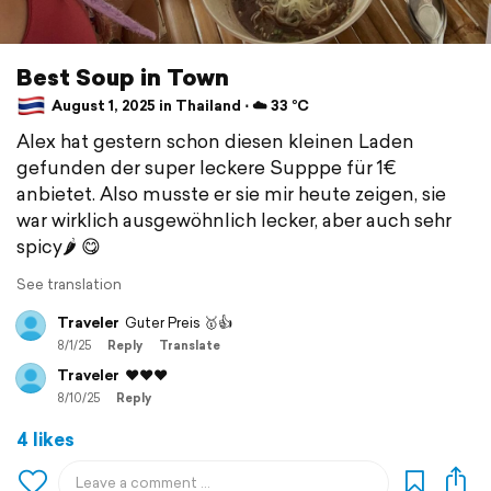
Best Soup in Town
August 1, 2025 in Thailand ⋅ ☁️ 33 °C
Alex hat gestern schon diesen kleinen Laden
gefunden der super leckere Supppe für 1€
anbietet. Also musste er sie mir heute zeigen, sie
war wirklich ausgewöhnlich lecker, aber auch sehr
spicy🌶️ 😋
See translation
Traveler
Guter Preis 🥇👍
8/1/25
Reply
Translate
Traveler
❤️❤️❤️
8/10/25
Reply
4 likes