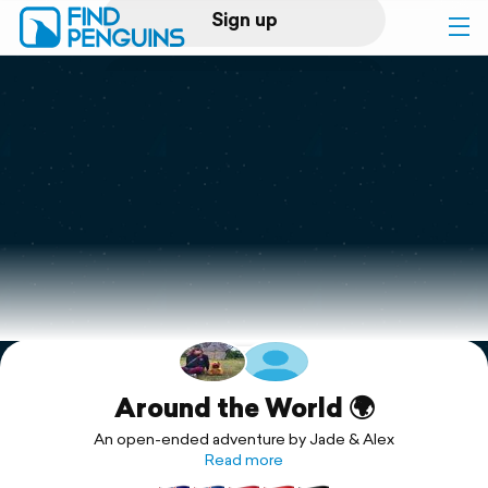
Sign up
Log in
Home
Print a book
Flyover video
Explore
Support
Around the World 🌍
An open-ended adventure by Jade & Alex
Read more