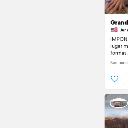
Grand
June 
IMPONEN
lugar má
formas..
See trans