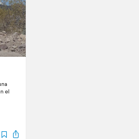
una
n el