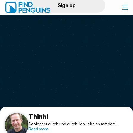
Sign up
Log in
Home
Print a book
Flyover video
Explore
Support
Thinhi
Schlosser durch und durch. Ich liebe es mit dem
Motorrad auf Reisen zu gehen. Wild campieren, selber
Read more