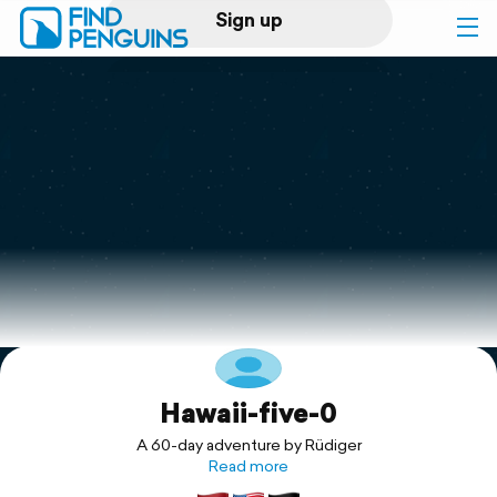
Sign up
Log in
Home
Print a book
Flyover video
Explore
Hawaii-five-0
Support
A 60-day adventure by Rüdiger
Read more