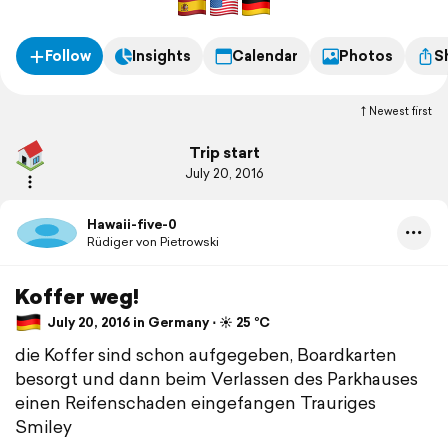
Follow
Insights
Calendar
Photos
S
Newest first
Trip start
July 20, 2016
Hawaii-five-0
Rüdiger von Pietrowski
Koffer weg!
July 20, 2016 in Germany ⋅ ☀️ 25 °C
die Koffer sind schon aufgegeben, Boardkarten
besorgt und dann beim Verlassen des Parkhauses
einen Reifenschaden eingefangen Trauriges
Smiley