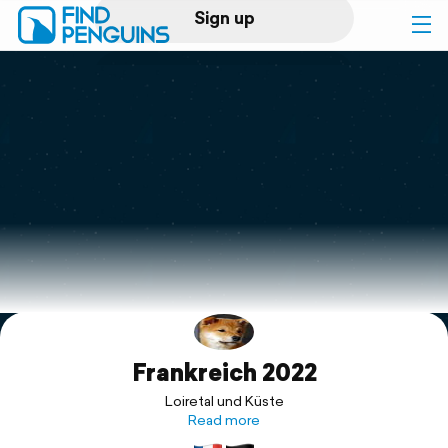
Sign up
Log in
Home
Print a book
Flyover video
Explore
Frankreich 2022
Support
Loiretal und Küste
Read more