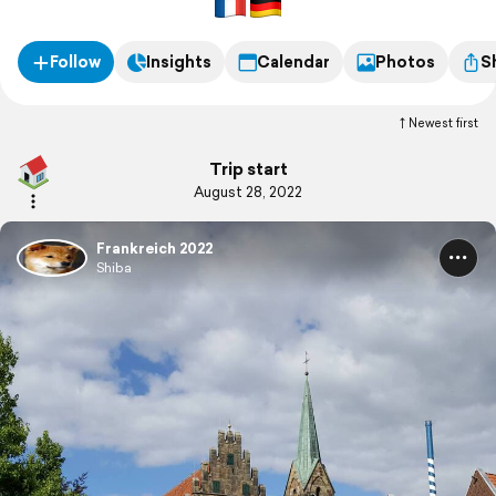
Follow
Insights
Calendar
Photos
S
Newest first
Trip start
August 28, 2022
Frankreich 2022
Shiba