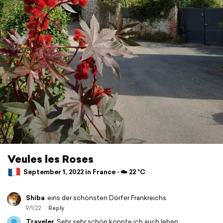
Veules les Roses
September 1, 2022 in France ⋅ ☁️ 22 °C
Shiba
eins der schönsten Dörfer Frankreichs
9/1/22
Reply
Traveler
Sehr sehr schön,könnte ich auch leben