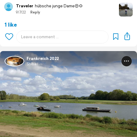
Traveler
hübsche junge Dame😍🌻
9/7/22
Reply
1 like
Frankreich 2022
Shiba