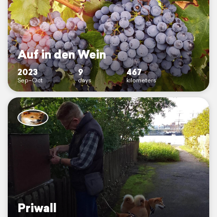
Auf in den Wein
2023
9
467
Sep–Oct
days
kilometers
Priwall