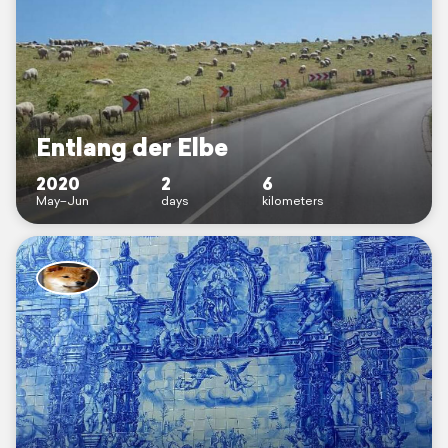
Entlang der Elbe
2020
2
6
May–Jun
days
kilometers