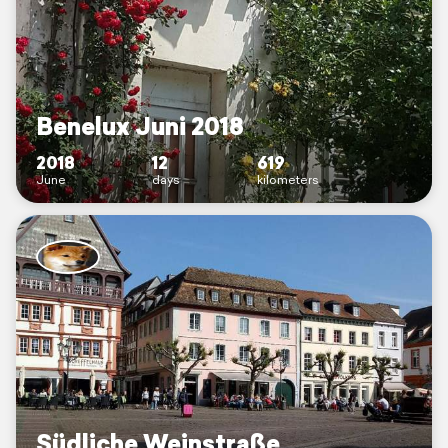
Benelux Juni 2018
2018
12
619
June
days
kilometers
Südliche Weinstraße