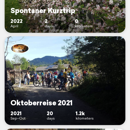
Spontaner Kurztrip
2022
2
0
April
days
kilometers
Oktoberreise 2021
2021
20
1.2k
Sep–Oct
days
kilometers