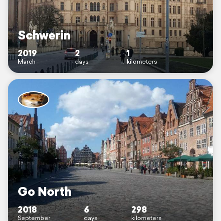
Schwerin
2019
2
1
March
days
kilometers
Go North
2018
6
298
September
days
kilometers