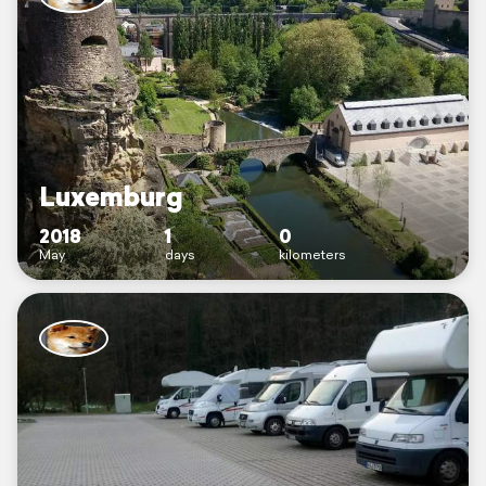
Luxemburg
2018
1
0
May
days
kilometers