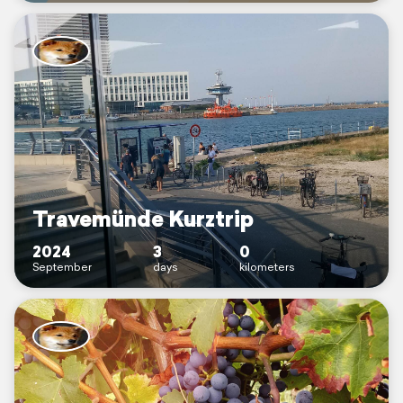
Travemünde Kurztrip
2024
3
0
September
days
kilometers