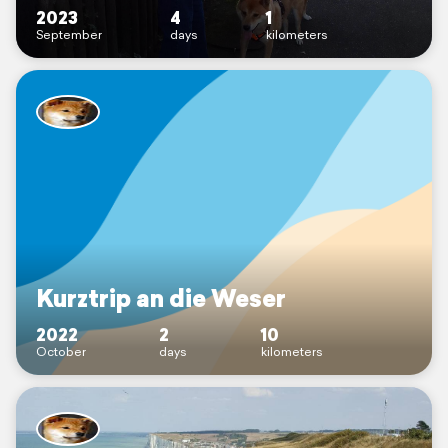
2023
4
1
September
days
kilometers
Kurztrip an die Weser
2022
2
10
October
days
kilometers