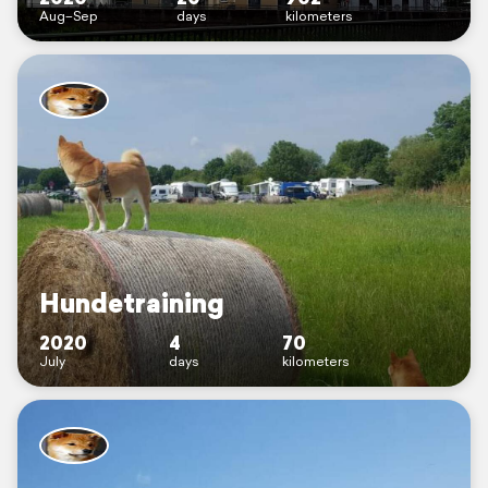
Aug–Sep
days
kilometers
Hundetraining
2020
4
70
July
days
kilometers