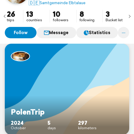
mit unserem kleinen Reisemobil unterwegs.
🇩🇪
Samtgemeinde Elbtalaue
26
13
10
8
3
trips
countries
followers
following
Bucket list
Follow
Message
Statistics
PolenTrip
2024
5
297
October
days
kilometers